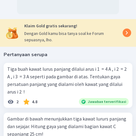
magnetik maka kawat tersebut harus diletakkan 21 cm dari
kawat II.
Oleh karena itu, jawaban yang benar adalah C.
Klaim Gold gratis sekarang!
Dengan Gold kamu bisa tanya soal ke Forum
sepuasnya, lho.
Pertanyaan serupa
Tiga buah kawat lurus panjang dilalui arus i 1 ​ = 4 A , i 2 ​ = 2
A , i 3 ​ = 3 A seperti pada gambar di atas. Tentukan gaya
persatuan panjang yang dialami oleh kawat yang dilalui
arus i 2 ​ !
2
4.8
Jawaban terverifikasi
Gambar di bawah menunjukkan tiga kawat lururs panjang
dan sejajar. Hitung gaya yang dialami bagian kawat C
sepanjang 25 cm!