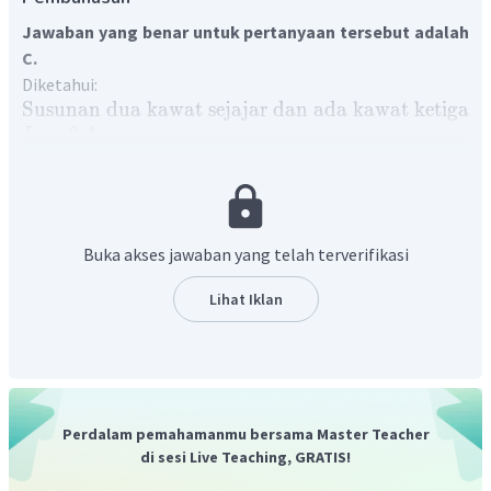
Jawaban yang benar untuk pertanyaan tersebut adalah
C.
Diketahui:
Susunan
dua
kawat
sejajar
dan
ada
kawat
ketiga
.
=
6
A
I
1
=
14
A
I
2
=
30
cm
a
12
−
7
=
4
×
1
0
Wb
/
A
.
m
μ
π
0
Ditanya:
Buka akses jawaban yang telah terverifikasi
Letak
dimana
gaya
pada
kawat
III
adalah
nol
=
x
Penyelesaian:
Lihat Iklan
Uraian gaya pada sistem kawat ditunjukkan di bawah ini dan
diambil suatu variabel pemisalan.
Perdalam pemahamanmu bersama Master Teacher
di sesi Live Teaching, GRATIS!