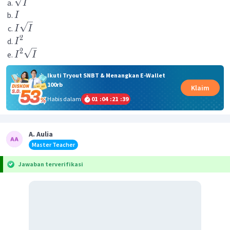
I
I
I
I
2
I
2
I
I
Ikuti Tryout SNBT & Menangkan E-Wallet
100rb
Klaim
Habis dalam
01
:
04
:
21
:
39
A. Aulia
Master Teacher
Jawaban terverifikasi