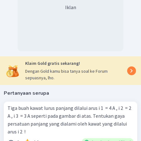
2
πa
Jadi, jawaban yang tepat adalah D.
Iklan
Klaim Gold gratis sekarang!
Dengan Gold kamu bisa tanya soal ke Forum
sepuasnya, lho.
Pertanyaan serupa
Tiga buah kawat lurus panjang dilalui arus i 1 ​ = 4 A , i 2 ​ = 2
A , i 3 ​ = 3 A seperti pada gambar di atas. Tentukan gaya
persatuan panjang yang dialami oleh kawat yang dilalui
arus i 2 ​ !