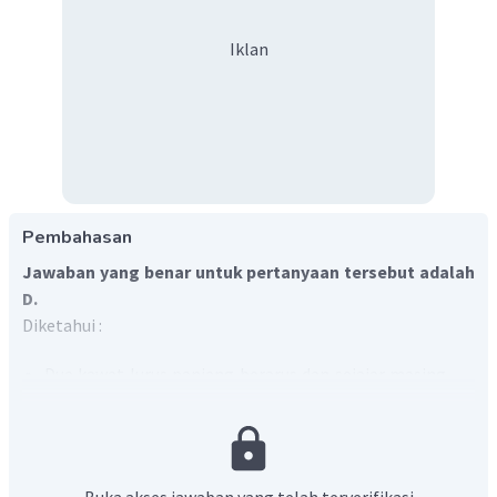
Iklan
Pembahasan
Jawaban yang benar untuk pertanyaan tersebut adalah
D.
Diketahui :
Dua kawat lurus panjang berarus dan sejajar masing-
masing dialiri arus sebesar
I
i
=
I
1
i
=
I
2
Buka akses jawaban yang telah terverifikasi