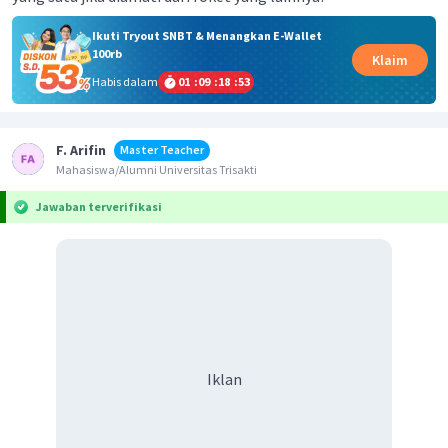
Ikuti Tryout SNBT & Menangkan E-Wallet
100rb
Klaim
Habis dalam
01
:
09
:
18
:
53
F. Arifin
Master Teacher
Mahasiswa/Alumni Universitas Trisakti
Jawaban terverifikasi
Iklan