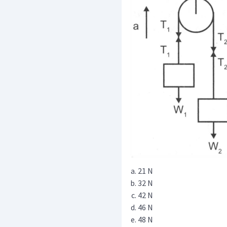
21 N
32 N
42 N
46 N
48 N