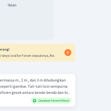
alok, misal balok 2
Iklan
m
a
2
0
−
6
×
2
t adalah E.
arang!
 tanya soal ke Forum sepuasnya, lho.
bermassa m , 2 m , dan 3 m dihubungkan
 seperti gambar. Tali-tali licin sempurna
fisien gesek antara benda-benda dan bi...
Jawaban terverifikasi