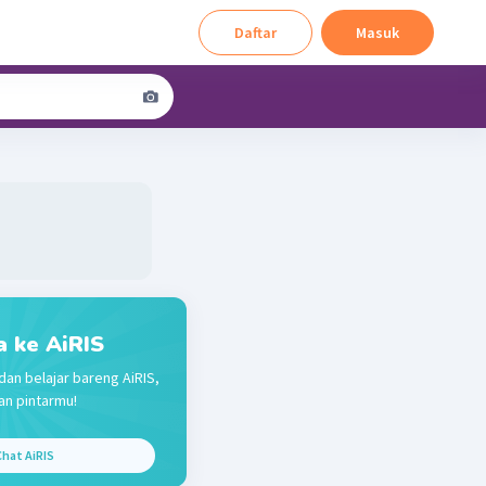
Daftar
Masuk
a ke AiRIS
dan belajar bareng AiRIS,
n pintarmu!
hat AiRIS