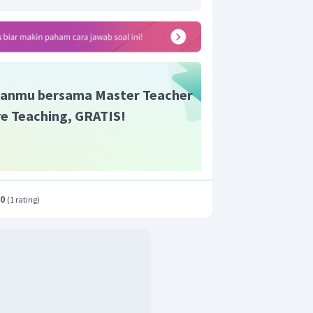
anmu bersama Master Teacher
ive Teaching, GRATIS!
 percepatan tertentu, maka berlaku
percepatan total yang dialami sistem
.0
(
1 rating
)
+
)
m
a
2
m
g
1
m
2
−
4
×
10
+
4
2
s
lok 1 dan gaya tegang tali pada balok 2
entukan nilainya, gunakan hukum II