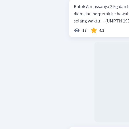
Balok A massanya 2 kg dan 
diam dan bergerak ke bawah
selang waktu .... (UMPTN 
17
4.2