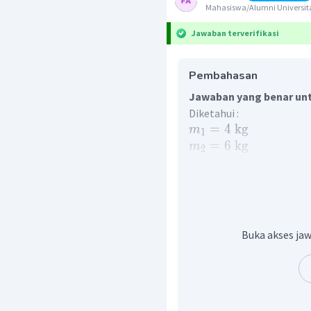
Mahasiswa/Alumni Universita
Jawaban terverifikasi
Pembahasan
Jawaban yang benar unt
Diketahui :
=
4
kg
m
1
=
6
kg
m
2
Ditanya :
T
Gaya - gaya yang terjada
pada gambar berikut
Buka akses jaw