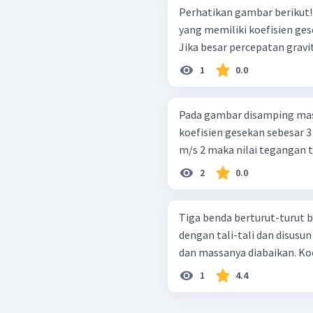
Perhatikan gambar berikut! Balok A dan B menyentuh bidang kasa
yang memiliki koefisien gese
Jika besar percepatan gravita
1
0.0
Pada gambar disamping mass
koefisien gesekan sebesar 3 
m/s 2 maka nilai tegangan tal
2
0.0
Tiga benda berturut-turut 
dengan tali-tali dan disusun
dan massanya diabaikan. Koe
1
4.4