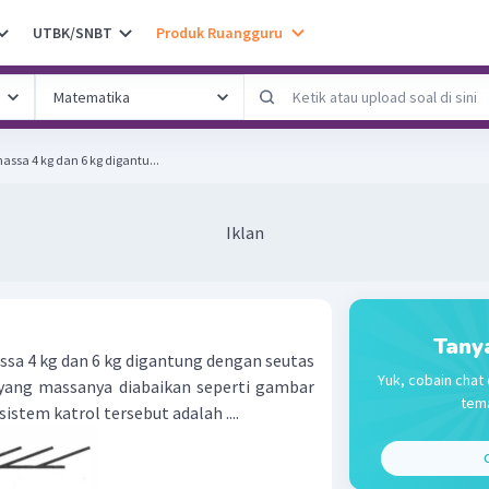
UTBK/SNBT
Produk Ruangguru
ssa 4 kg dan 6 kg digantu...
Iklan
Tany
sa 4 kg dan 6 kg digantung dengan seutas
Yuk, cobain chat 
 yang massanya diabaikan seperti gambar
tema
sistem katrol tersebut adalah ....
C