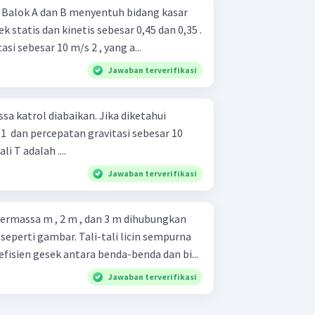
r
k statis dan kinetis sebesar 0,45 dan 0,35 .
si sebesar 10 m/s 2 , yang a...
Jawaban terverifikasi
a katrol diabaikan. Jika diketahui
1 ​ dan percepatan gravitasi sebesar 10
i T adalah ....
Jawaban terverifikasi
bermassa m , 2 m , dan 3 m dihubungkan
 seperti gambar. Tali-tali licin sempurna
fisien gesek antara benda-benda dan bi...
Jawaban terverifikasi