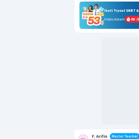
Ikuti Tryout SNBT 
Habis dalam
00
:
0
F. Arifin
Master Teacher