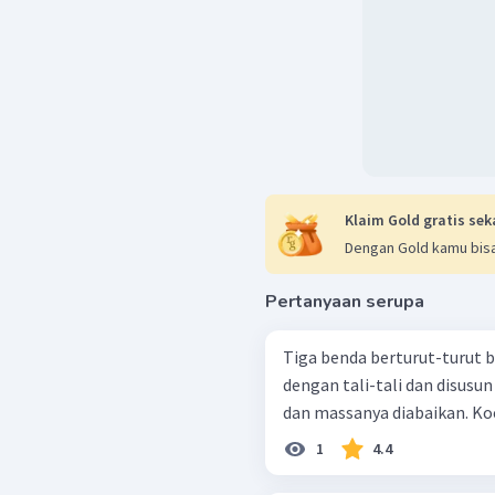
Newton pada salah satu b
Σ
=
F
ma
−
=
w
T
m
a
2
2
2
=
−
T
w
2
2
=
6
×
1
=
48
N
Jadi, jawaban yang tepa
Klaim Gold gratis sek
Dengan Gold kamu bisa
Pertanyaan serupa
Tiga benda berturut-turut 
dengan tali-tali dan disusun
dan massanya diabaikan. Koe
1
4.4