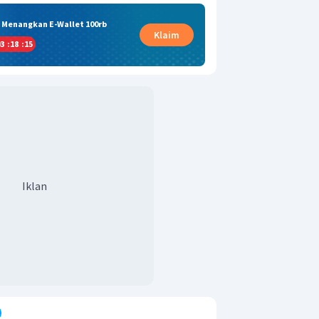
& Menangkan E-Wallet 100rb
Klaim
3
:
18
:
14
Iklan