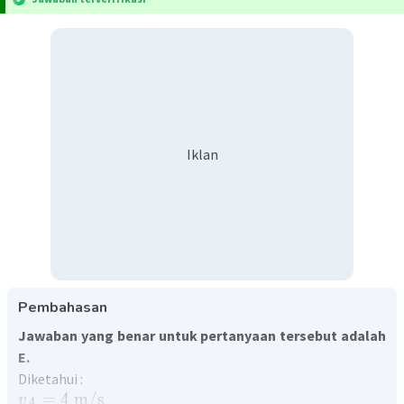
Iklan
Pembahasan
Jawaban yang benar untuk pertanyaan tersebut adalah
E.
Diketahui :
=
4
m
/
s
v
A