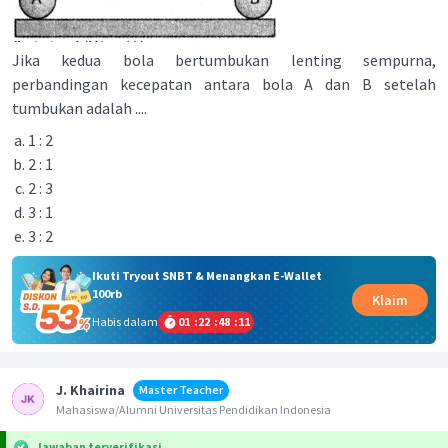
Jika kedua bola bertumbukan lenting sempurna,
perbandingan kecepatan antara bola A dan B setelah
tumbukan adalah ....
1 : 2
2 : 1
2 : 3
3 : 1
3 : 2
Ikuti Tryout SNBT & Menangkan E-Wallet
100rb
Klaim
Habis dalam
01
:
22
:
48
:
11
J. Khairina
Master Teacher
Mahasiswa/Alumni Universitas Pendidikan Indonesia
Jawaban terverifikasi