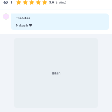
5.0
1
(
1 rating
)
Tsabitaa
Makasih ❤️
Iklan