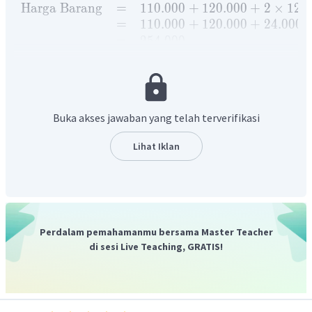
Harga
Barang
=
110.000
+
120.000
+
2
×
12.
=
110.000
+
120.000
+
24.000
=
254.000
Sehingga uang kembaliannya dapat dihitung dengan
mengurangi uang tabungan dengan harga barang.
Uang
kembalian
=
Uang
Tabungan
−
Harga
=
300.000
−
254.000
Buka akses jawaban yang telah terverifikasi
=
46.000
Lihat Iklan
Dengan demikian, uang kembalian yang diterima Dodi
adalah Rp46.000,00.
Perdalam pemahamanmu bersama Master Teacher
di sesi Live Teaching, GRATIS!