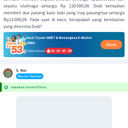
sepatu olahraga seharga Rp 120.000,00. Dodi kemudian
membeli dua pasang kaos kaki yang tiap pasangnya seharga
Rp12.000,00. Pada saat di kasir, berapakah uang kembalian
yang diterima Dodi?
Ikuti Tryout SNBT & Menangkan E-Wallet
100rb
Klaim
Habis dalam
02
:
07
:
07
:
30
S. Nur
Master Teacher
Jawaban terverifikasi