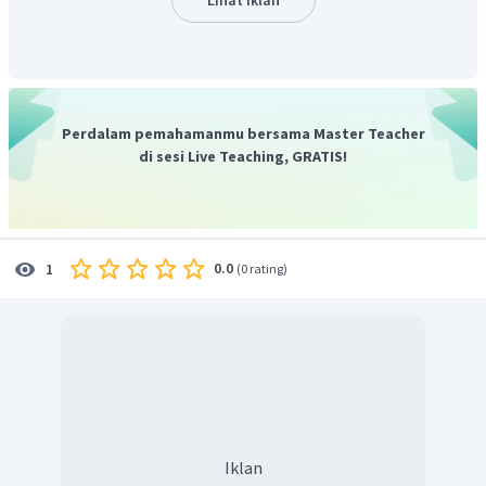
Lihat Iklan
Diperoleh sudut siku-sikunya adalah
.
Jadi, jawaban yang tepat adalah C.
Perdalam pemahamanmu bersama Master Teacher
di sesi Live Teaching, GRATIS!
0.0
1
(
0 rating
)
Iklan