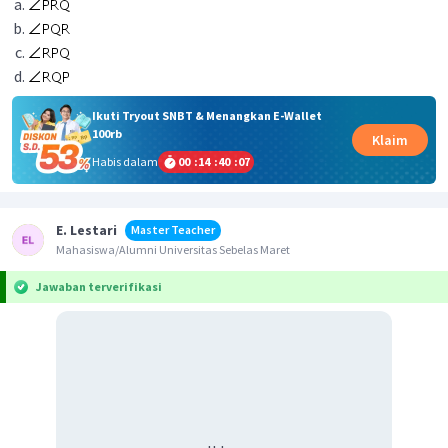
Ikuti Tryout SNBT & Menangkan E-Wallet
100rb
Klaim
Habis dalam
00
:
14
:
40
:
07
E. Lestari
Master Teacher
Mahasiswa/Alumni Universitas Sebelas Maret
Jawaban terverifikasi