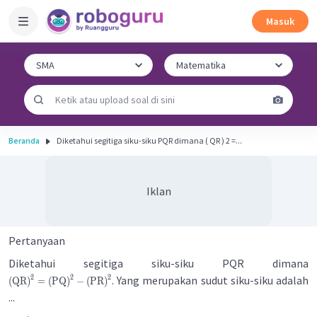
Masuk
Beranda
Diketahui segitiga siku-siku PQR dimana ( QR ) 2 =...
Iklan
Pertanyaan
Diketahui segitiga siku-siku PQR dimana
2
2
2
. Yang merupakan sudut siku-siku adalah
(
QR
)
=
(
PQ
)
−
(
PR
)
...