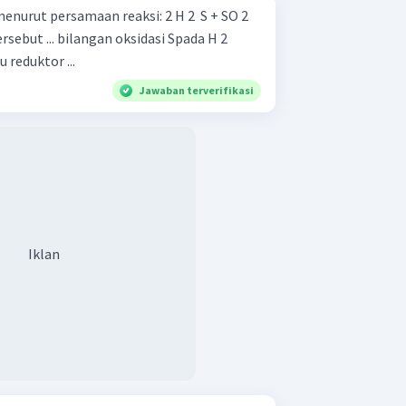
ersamaan reaksi: 2 H 2 ​ S + SO 2 ​
Sadalah +2 H 2 S adalah suatu reduktor ...
Jawaban terverifikasi
Iklan