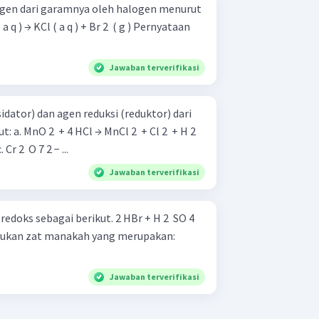
ogen dari garamnya oleh halogen menurut
Jawaban terverifikasi
idator) dan agen reduksi (reduktor) dari
+ H 2 ​
b. CuO + H 2 ​ → Cu + H 2 ​ O c. Cr 2 ​ O 7 2 − ...
Jawaban terverifikasi
gai berikut. 2 HBr + H 2 ​ SO 4 ​
Jawaban terverifikasi