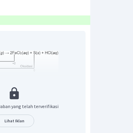
idasi
sidasi atom Fe yaitu +3 menjadi +2
ksidasi atom S yaitu -2 menjadi 0
aban yang telah terverifikasi
Lihat Iklan
agai reduktor, oksidator, hasil reduksi,