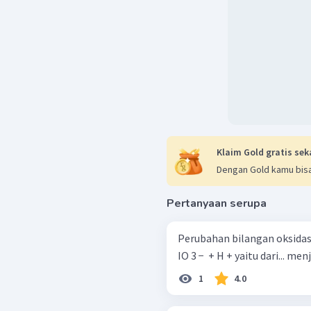
Klaim Gold gratis sek
Dengan Gold kamu bisa
Pertanyaan serupa
Perubahan bilangan oksidasi I dalam reaksi 6 I 2
IO 3 − ​ + H + yaitu dari...
1
4.0