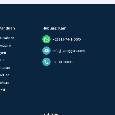
Panduan
Hubungi Kami
erusahaan
+62 815-7441-0000
angguru
info@ruangguru.com
guru
guru
02130930000
ntanan
gaduan
entuan
vasi
Ikuti Kami