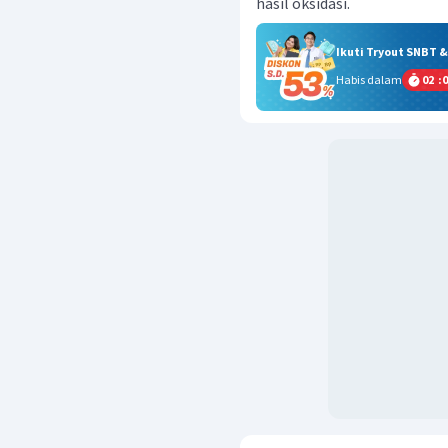
hasil oksidasi.
Ikuti Tryout SNBT 
Habis dalam
02
:
0