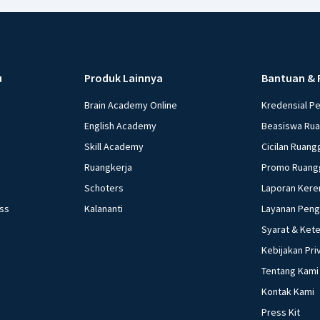
u
Produk Lainnya
Bantuan & 
Brain Academy Online
Kredensial P
English Academy
Beasiswa Ru
Skill Academy
Cicilan Ruang
Ruangkerja
Promo Ruang
Schoters
Laporan Kere
ess
Kalananti
Layanan Pen
Syarat & Ket
Kebijakan Pri
Tentang Kami
Kontak Kami
Press Kit