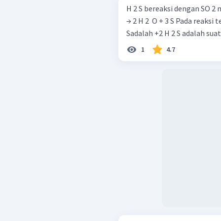
H 2 S bereaksi dengan SO 2 menurut p
→ 2 H 2 ​ O + 3 S Pada reaksi tersebut ... bilangan oksidasi Spada H 2
1
4.7