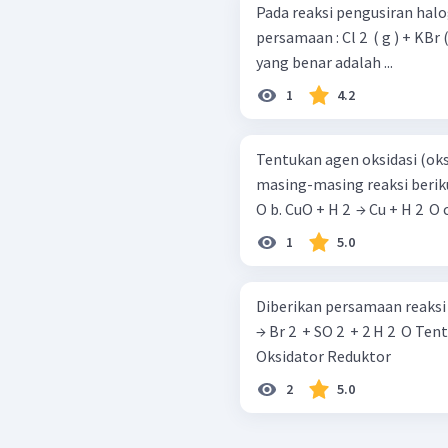
Pada reaksi pengusiran hal
persamaan : Cl 2 ​ ( g ) + KBr ( a q ) → KCl ( a q ) + Br 2 ​ ( g ) Pernyataan
yang benar adalah ...
1
4.2
Tentukan agen oksidasi (oks
masing-masing reaksi berikut: a. MnO 2 ​ + 4 HCl → MnCl 2 ​ + Cl 2 ​ 
O 
1
5.0
Diberikan persamaan reaksi redoks seba
→ Br 2 ​ + SO 2 ​ + 2 H 2 ​ O Tentukan zat manakah yang merupakan:
Oksidator Reduktor
2
5.0