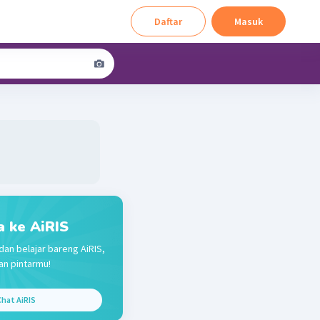
Daftar
Masuk
a ke AiRIS
dan belajar bareng AiRIS,
n pintarmu!
hat AiRIS