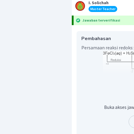
I. Solichah
Master Teacher
Jawaban terverifikasi
Pembahasan
Persamaan reaksi redoks:
a. perubahan bilangan oks
Perubahan bilangan ok
(Reaksi reduksi)
Perubahan bilangan o
Buka akses jaw
(Reaksi oksidasi)
b. zat yang bertindak seb
dan hasil oksidasi