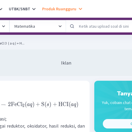
UTBK/SNBT
Produk Ruangguru
ui reaksi redoks: 3 FeCl 3 ​ ( a q ) + H...
Iklan
Tany
Yuk, cobain chat 
→
2
FeCl
(
)
+
S
(
)
+
HCI
(
)
a
q
s
a
q
2
tema
asi;
C
ai reduktor, oksidator, hasil reduksi, dan