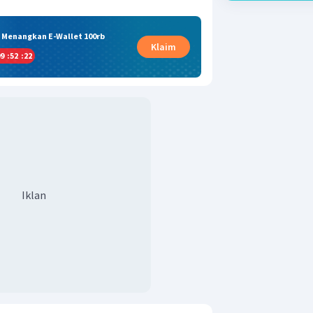
& Menangkan E-Wallet 100rb
Klaim
9
:
52
:
22
Iklan