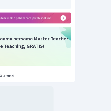
anmu bersama Master Teacher
r sesuai penjelasan diatas.
ive Teaching, GRATIS!
.3
(
3 rating
)