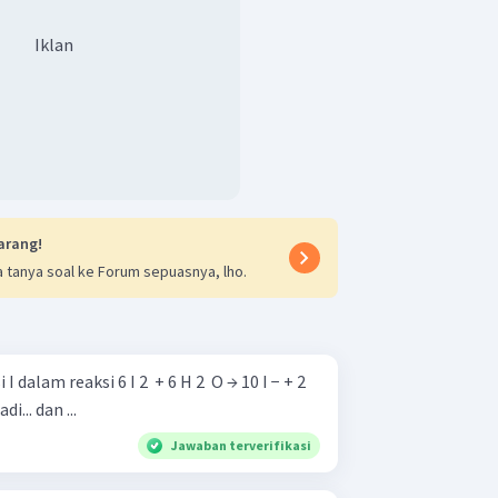
Iklan
arang!
 tanya soal ke Forum sepuasnya, lho.
 ​ + 6 H 2 ​ O → 10 I − + 2
 menjadi... dan ...
Jawaban terverifikasi