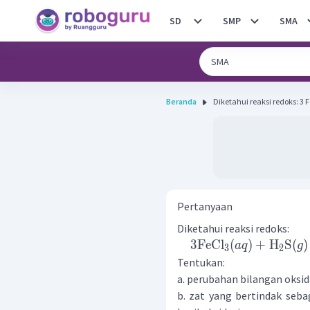
SD
SMP
SMA
Beranda
Diketah
Pertanyaan
Diketahui reaksi redoks:
3
FeCl
(
)
+
H
S
(
)
a
q
g
3
2
Tentukan:
a. perubahan bilangan oksid
b. zat yang bertindak sebag