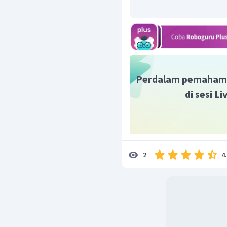
Reduktor =
Oksidator =
Hasil reduksi =
Hasil oksidasi = S
Perdalam pemaham
Jadi, jawaban yang bena
di sesi L
4
2