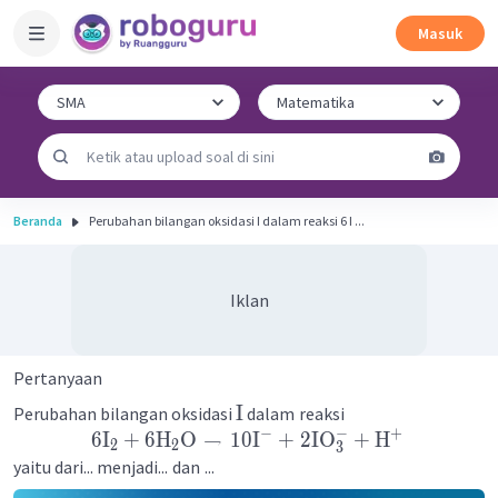
Masuk
Beranda
Perubahan bilangan oksidasi I dalam reaksi 6 I ...
Iklan
Pertanyaan
I
Perubahan bilangan oksidasi
dalam
reaksi
−
−
+
6
I
+
6
H
O
→
10
I
+
2
IO
+
H
2
2
3
yaitu dari... menjadi...
dan
...