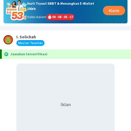
Ikuti Tryout SNBT & Menangkan E-Wallet
100rb
Klaim
Habis dalam
00
:
08
:
05
:
17
I. Solichah
Master Teacher
Jawaban terverifikasi
Iklan