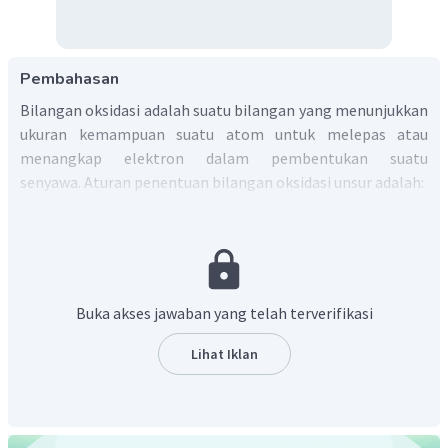
Pembahasan
Bilangan oksidasi adalah suatu bilangan yang menunjukkan
ukuran kemampuan suatu atom untuk melepas atau
menangkap elektron dalam pembentukan suatu
senyawa. Aturan penentuan bilangan oksidasi unsur adalah:
Unsur bebas mempunyai bilangan oksidasi = 0.
Umumnya unsur H mempunyai bilangan oksidasi = +1,
kecuali dalam senyawa hidrida, bilangan oksidasi H = –
1.
Buka akses jawaban yang telah terverifikasi
Umumnya unsur O mempunyai bilangan oksidasi = –2,
kecuali dalam senyawa peroksida, bilangan oksidasi O
Lihat Iklan
= –1
Unsur logam mempunyai bilangan oksidasi selalu
bertanda positif. Contoh: golongan IA bilangan
oksidasinya = +1, Golongan IIA bilangan oksidasinya =