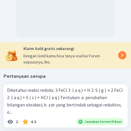
Jadi, perubahan bilangan oksidasi
dari 0 menjadi -1
dan
+5.
Klaim Gold gratis sekarang!
Dengan Gold kamu bisa tanya soal ke Forum
sepuasnya, lho.
Pertanyaan serupa
Diketahui reaksi redoks: 3 FeCl 3 ​ ( a q ) + H 2 ​ S ( g ) → 2 FeCl
2 ​ ( a q ) + S ( s ) + HCI ( a q ) Tentukan: a. perubahan
bilangan oksidasi; b. zat yang bertindak sebagai reduktor,
o...
2
4.3
Jawaban terverifikasi