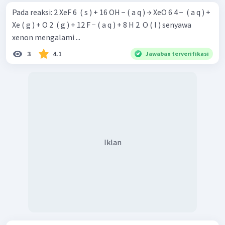
Pada reaksi: 2 XeF 6 ​ ( s ) + 16 OH − ( a q ) → XeO 6 4 − ​ ( a q ) +
Xe ( g ) + O 2 ​ ( g ) + 12 F − ( a q ) + 8 H 2 ​ O ( l ) senyawa
xenon mengalami ...
3
4.1
Jawaban terverifikasi
Iklan