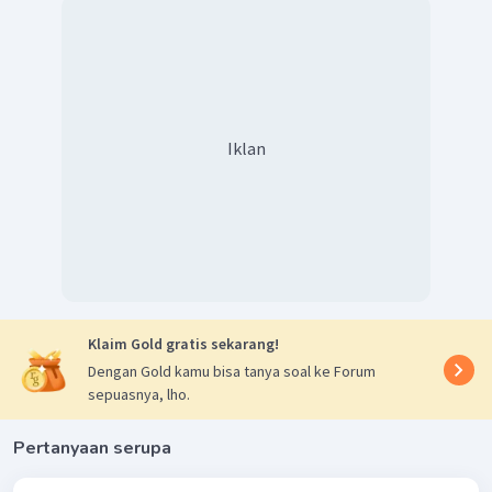
2
+
+
∘
Cd
+
2
H
→
Cd
+
H
=
+
0
,
40
V
E
2
2
+
2
+
∘
Cd
+
Ni
→
Cd
+
Ni
=
−
0
,
15
V
E
2
+
+
∘
Cu
+
H
→
Cu
+
2
H
=
+
0
,
34
V
E
2
2
+
2
+
∘
Ni
+
Cu
→
Ni
+
Cu
=
+
0
,
59
E
Iklan
Jadi, jawaban yang tepat adalah C.
Klaim Gold gratis sekarang!
Dengan Gold kamu bisa tanya soal ke Forum
sepuasnya, lho.
Pertanyaan serupa