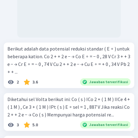
Berikut adalah data potensial reduksi standar ( E ∘ ) untuk
beberapa kation. Co 2 + + 2 e − → Co E ∘ = − 0 , 28 V Cr 3 + + 3
e − → Cr E ∘ = − 0 , 74 V Cu 2 + + 2 e − → Cu E ∘ = + 0 , 34 V Pb 2
+ + ...
2
3.6
Jawaban terverifikasi
Diketahui sel Volta berikut ini: Co ( s ) ICo 2 + ( 1 M ) IICe 4 +
( 1 M ) , Ce 3 + ( 1 M ) IPt ( s ) E ∘ sel = 1 , 887 V Jika reaksi Co
2 + + 2 e − → Co ( s ) Mempunyai harga potensial re...
3
5.0
Jawaban terverifikasi