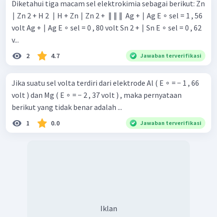
Diketahui tiga macam sel elektrokimia sebagai berikut: Zn
∣ Zn 2 + H 2 ​ ∣ H + Zn ∣ Zn 2 + ​ ∥ ∥ ∥ ​ Ag + ∣ Ag E ∘ sel = 1 , 56
volt Ag + ∣ Ag E ∘ sel = 0 , 80 volt Sn 2 + ∣ Sn E ∘ sel = 0 , 62
v...
2
4.7
Jawaban terverifikasi
Jika suatu sel volta terdiri dari elektrode Al ( E ∘ = − 1 , 66
volt ) dan Mg ( E ∘ = − 2 , 37 volt ) , maka pernyataan
berikut yang tidak benar adalah ...
1
0.0
Jawaban terverifikasi
Iklan