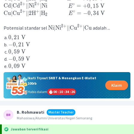
2
2
+
2
+
∘
Cd
∣
Cd
∣∣
Ni
∣
Ni
=
+
0
,
15
V
E
2
+
+
∘
Cu
∣
Cu
∣∣2
H
∣
H
=
−
0
,
34
V
E
2
2
+
2
+
Ni
∣
Ni
∣∣
Cu
∣
Cu
Potensial standar sel
adalah ...
0
,
21
V
−
0
,
21
V
0
,
59
V
−
0
,
59
V
0
,
09
V
Ikuti Tryout SNBT & Menangkan E-Wallet
100rb
Klaim
Habis dalam
00
:
10
:
34
:
26
B. Rohmawati
Master Teacher
Mahasiswa/Alumni Universitas Negeri Semarang
Jawaban terverifikasi