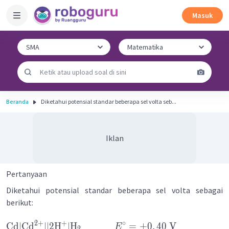
Masuk
Beranda
Diketahui potensial standar beberapa sel volta seb...
Iklan
Pertanyaan
Diketahui potensial standar beberapa sel volta sebagai
berikut:
2
+
+
∘
Cd
∣
Cd
∣∣2
H
∣
H
=
+
0
,
40
V
E