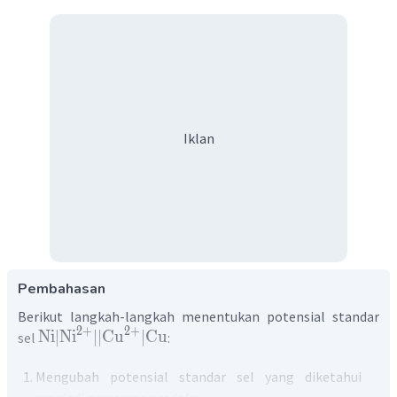
Iklan
Pembahasan
Berikut langkah-langkah menentukan potensial standar
2
+
2
+
Ni
∣
Ni
∣∣
Cu
∣
Cu
sel
:
Mengubah potensial standar sel yang diketahui