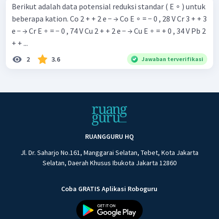
Berikut adalah data potensial reduksi standar ( E ∘ ) untuk
beberapa kation. Co 2 + + 2 e − → Co E ∘ = − 0 , 28 V Cr 3 + + 3
e − → Cr E ∘ = − 0 , 74 V Cu 2 + + 2 e − → Cu E ∘ = + 0 , 34 V Pb 2
+ + ...
2
3.6
Jawaban terverifikasi
RUANGGURU HQ
Jl. Dr. Saharjo No.161, Manggarai Selatan, Tebet, Kota Jakarta
Selatan, Daerah Khusus Ibukota Jakarta 12860
Coba GRATIS Aplikasi Roboguru