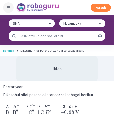
Masuk
Beranda
Diketahui nilai potensial standar sel sebagai beri...
Iklan
Pertanyaan
Diketahui nilai potensial standar sel sebagai berikut.
+
2
+
o
A
∣
A
∥
C
∣
C
=
+
3
,
55
V
E
2
+
2
+
o
B
∣
B
∥
C
∣
C
=
+
0
,
98
V
E