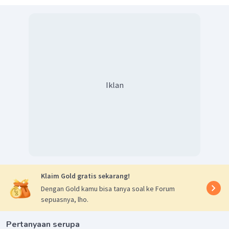
Ketiga notasi set tersebut dijumlahkan, sehingga
dihasilkan potensial standar sel
yang diinginkan :
Iklan
Jadi, potensial standar sel untuk notasi sel
tersebut adalah +0,1 V.
Klaim Gold gratis sekarang!
Dengan Gold kamu bisa tanya soal ke Forum
sepuasnya, lho.
Pertanyaan serupa