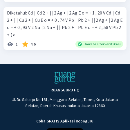
Diketahui: Cd ∣ Cd 2 + ∣∣2 Ag + ∣2 Ag E o = + 1 , 20 V Cd ∣ Cd
2 + ∣∣ Cu 2 + ∣ Cu E o = + 0 , 74 V Pb ∣ Pb 2 + ∣∣2 Ag + ∣2 Ag E
o = + 0 , 93 V 2 Na ∣2 Na + ∣∣ Pb 2 + ∣ Pb E o = + 2 , 58 V Pb 2
+ ( a...
1
4.6
Jawaban terverifikasi
RUANGGURU HQ
Jl. Dr. Saharjo No.161, Manggarai Selatan, Tebet, Kota Jakarta
Selatan, Daerah Khusus Ibukota Jakarta 12860
Coba GRATIS Aplikasi Roboguru