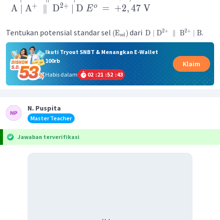
+
2
+
o
A
∣
A
∥
D
∣
D
=
+
2
,
47
V
E
Tentukan potensial standar sel
dari
.
2
+
2
+
(
E
)
D
∣
D
∥
B
∣
B
sel
Ikuti Tryout SNBT & Menangkan E-Wallet
100rb
Klaim
Habis dalam
02
:
21
:
52
:
43
N. Puspita
Master Teacher
Jawaban terverifikasi