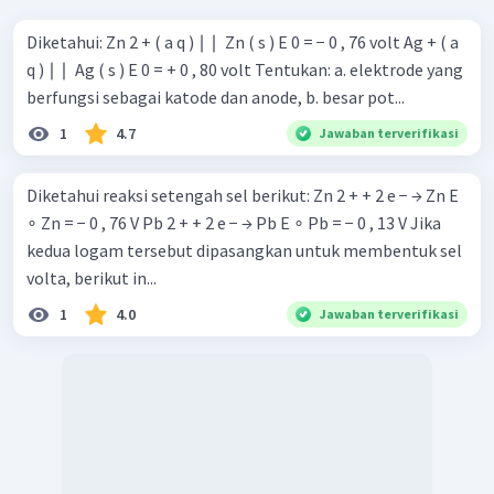
Diketahui: Zn 2 + ( a q ) ∣ ∣ ​ Zn ( s ) E 0 = − 0 , 76 volt Ag + ( a
q ) ∣ ∣ ​ Ag ( s ) E 0 = + 0 , 80 volt Tentukan: a. elektrode yang
berfungsi sebagai katode dan anode, b. besar pot...
1
4.7
Jawaban terverifikasi
Diketahui reaksi setengah sel berikut: Zn 2 + + 2 e − → Zn E
∘ Zn = − 0 , 76 V Pb 2 + + 2 e − → Pb E ∘ Pb = − 0 , 13 V Jika
kedua logam tersebut dipasangkan untuk membentuk sel
volta, berikut in...
1
4.0
Jawaban terverifikasi