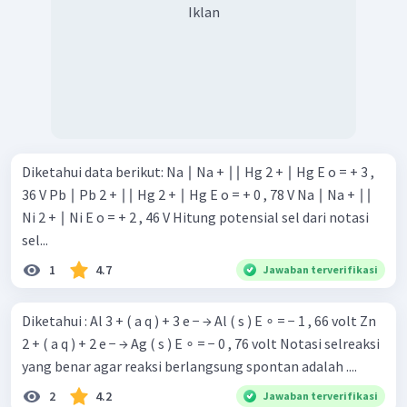
Iklan
Diketahui data berikut: Na ∣ Na + ∣∣ Hg 2 + ∣ Hg E o = + 3 ,
36 V Pb ∣ Pb 2 + ∣∣ Hg 2 + ∣ Hg E o = + 0 , 78 V Na ∣ Na + ∣∣
Ni 2 + ∣ Ni E o = + 2 , 46 V Hitung potensial sel dari notasi
sel...
1
4.7
Jawaban terverifikasi
Diketahui : Al 3 + ( a q ) + 3 e − → Al ( s ) E ∘ = − 1 , 66 volt Zn
2 + ( a q ) + 2 e − → Ag ( s ) E ∘ = − 0 , 76 volt Notasi selreaksi
yang benar agar reaksi berlangsung spontan adalah ....
2
4.2
Jawaban terverifikasi