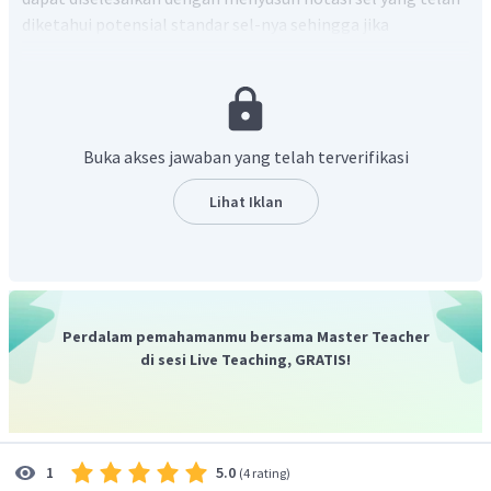
diketahui potensial standar sel-nya sehingga jika
dijumlahkan akan menghasilkan notasi sel yang
ditanyakan.
Pada notasi sel logam yang berada disebelah kiri adalah
anoda sedangkan yang disebelah kanan adalah katoda. Jika
suatu notasi sel dibalik, maka harga potensial standar sel
Buka akses jawaban yang telah terverifikasi
juga dibalik.
Lihat Iklan
Notasi sel yang diinginkan yaitu :
artinya
Logam D sebagai anoda dan B sebagai katoda. Jika dilihat
pada data notasi sel yang diketahui posisi logam D dan B
tidak sesuai dengan yang diinginkan. maka dari itu :
Perdalam pemahamanmu bersama Master Teacher
Notasi 2 dan 3 perlu dibalik
di sesi Live Teaching, GRATIS!
Notasi 1 tetap
Sehingga penulisannya sebagai berikut :
5.0
1
(
4 rating
)