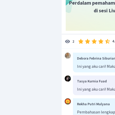
Perdalam pemaham
di sesi L
Pasangan Ag (katoda)d
4
2
Debora Febrina Siburia
b. Diagram selnya
Ini yang aku cari! Mak
Reaksi yang terjadi pada 
Tasya Kurnia Fuad
Maka, diagram selnya :
Ini yang aku cari! Mak
Reaksi yang terjadi pada 
Rekha Putri Mulyana
Maka, diagram selnya :
Pembahasan lengkap b