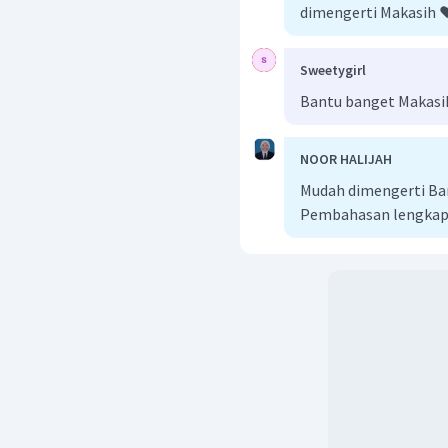
dimengerti Makasih ❤
Jadi, pasangan denga
pasangan Ag (katoda)
(katoda) dengan Fe (a
Sweetygirl
sudah dituliskan diatas.
Bantu banget Makasi
NOOR HALIJAH
Mudah dimengerti Ban
Pembahasan lengkap