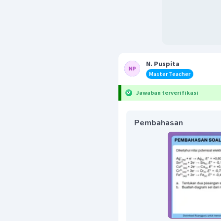
N. Puspita
Master Teacher
Jawaban terverifikasi
Pembahasan