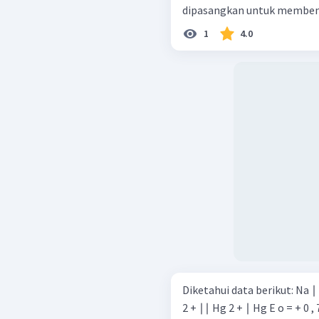
dipasangkan untuk membentuk
1
4.0
Diketahui data berikut: Na ∣ Na + ∣∣ Hg 2 + ∣ Hg E o = + 3 , 36 V Pb ∣ Pb
2 + ∣∣ Hg 2 + ∣ Hg E o = + 0 , 78 V Na ∣ Na + ∣∣ Ni 2 + ∣ Ni E o = 