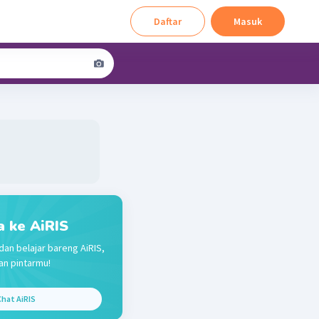
Daftar
Masuk
a ke AiRIS
dan belajar bareng AiRIS,
n pintarmu!
hat AiRIS