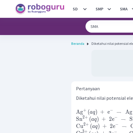
SD
SMP
SMA
Beranda
Diketahui nilai potensial el
Pertanyaan
Diketahui nilai potensial el
+
−
Ag
(
)
+
e
→
Ag
a
q
2
+
−
Sn
(
)
+
2
e
→
S
a
q
2
+
−
Cu
(
)
+
2
e
→
a
q
3
+
−