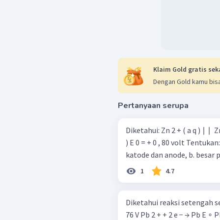
Klaim Gold gratis sek
Dengan Gold kamu bisa
Pertanyaan serupa
Diketahui: Zn 2 + ( a q ) ∣ ∣ ​ Zn ( s ) E 0 = − 0 , 76 volt Ag + ( a q ) ∣ ∣ ​ Ag ( s
) E 0 = + 0 , 80 volt Tentukan: a. elektrode yang berfungsi sebagai
katode dan anode, b. be
1
4.7
Diketahui reaksi setengah sel berikut: Zn 2 + + 2 e −
76 V Pb 2 + + 2 e − → Pb E ∘ Pb = − 0 , 13 V Jika