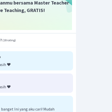
anmu bersama Master Teacher
ive Teaching, GRATIS!
an Fe (anoda)
.7
(
18 rating
)
n
asih ❤️
pasangan Ag (katoda) dan Cr (anoda)
asih ❤️
pasangan Ag (katoda) dan Fe (anoda)
anget Ini yang aku cari! Mudah