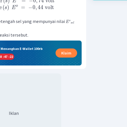
r
(
)
=
−
0
,
74
volt
s
E
o
e
(
)
=
−
0
,
44
volt
s
E
etengah sel yang mempunyai nilai
o
E
sel
reaksi tersebut.
& Menangkan E-Wallet 100rb
Klaim
8
:
47
:
21
Iklan