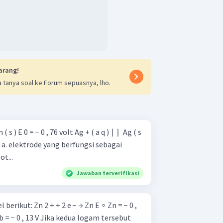
arang!
 tanya soal ke Forum sepuasnya, lho.
sar pot...
Jawaban terverifikasi
 → Zn E ∘ Zn = − 0 ,
 kedua logam tersebut