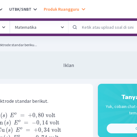
UTBK/SNBT
Produk Ruangguru
ektrode standar beriku...
Iklan
Tany
ektrode standar berikut.
Yuk, cobain chat 
tema
o
(
)
=
+
0
,
80
volt
s
E
o
n
(
)
=
−
0
,
14
volt
s
E
C
o
Cu
(
)
=
+
0
,
34
volt
s
E
o