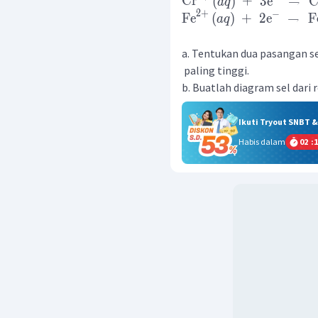
Cr
(
)
+
3
e
→
C
a
q
2
+
−
Fe
(
)
+
2
e
→
F
a
q
a. Tentukan dua pasangan s
paling tinggi.
b. Buatlah diagram sel dari 
Ikuti Tryout SNBT 
Habis dalam
02
:
1