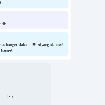
️
n potensial sel tertinggi yaitu
 dan Cr (anoda) serta pasangan Ag
noda). Diagram selnya seperti yang
h ❤️
tu banget Makasih ❤️ Ini yang aku cari!
 banget
Iklan