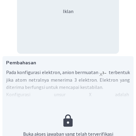
Iklan
Pembahasan
Pada konfigurasi elektron, anion bermuatan
terbentuk
jika atom netralnya menerima 3 elektron. Elektron yang
diterima berfungsi untuk mencapai kestabilan.
Konfigurasi unsur X adalah
, elektron terakhir unsur
X terletak pada subkulit s dan p sehingga X merupakan
unsur golongan utama. Unsur X memiliki elektron valensi 5
dan elektron terakhir berada pada kulit ke-4.
Oleh karena
itu, unsur X berada pada golongan VA dan periode 4.
Buka akses jawaban yang telah terverifikasi