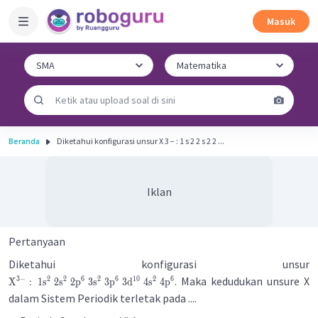
Masuk
Beranda
Diketahui konfigurasi unsur X 3 − : 1 s 2 2 s 2 2 ...
Iklan
Pertanyaan
Diketahui konfigurasi unsur
. Maka kedudukan unsure X
3
−
2
2
6
2
6
10
2
6
X
:
1
s
2
s
2
p
3
s
3
p
3
d
4
s
4
p
dalam Sistem Periodik terletak pada ....