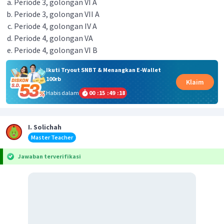
Periode 3, golongan VI A
Periode 3, golongan VII A
Periode 4, golongan IV A
Periode 4, golongan VA
Periode 4, golongan VI B
Ikuti Tryout SNBT & Menangkan E-Wallet
100rb
Klaim
Habis dalam
00
:
15
:
49
:
18
I. Solichah
Master Teacher
Jawaban terverifikasi