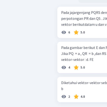
Pada jajargenjang PQRS deng
perpotongan PR dan QS . Jika
6
5.0
Pada gambar berikut E dan F
Jika PQ ​ = a , QR ​ = b ,dan 
vektor-vektor : d. FE
4
5.0
Diketahui vektor-vektor sebagai berikut: Gambarl
b
2
4.8