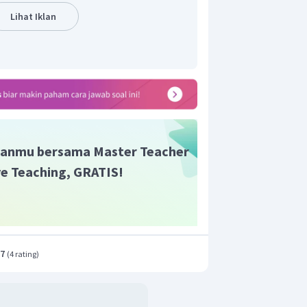
Lihat Iklan
anmu bersama Master Teacher
ive Teaching, GRATIS!
.7
(
4 rating
)