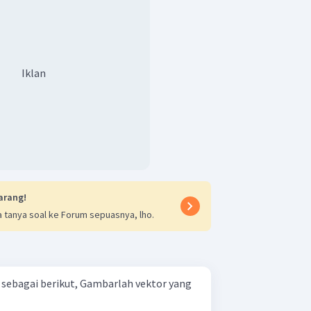
Iklan
arang!
 tanya soal ke Forum sepuasnya, lho.
ut, Gambarlah vektor yang