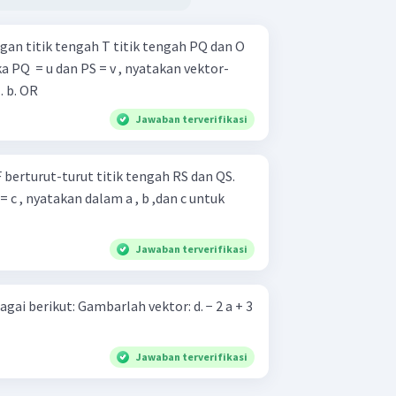
an titik tengah T titik tengah PQ dan O
 PQ ​ = u dan PS = v , nyatakan vektor-
vektor berikutdalam u dan v . b. OR
Jawaban terverifikasi
 berturut-turut titik tengah RS dan QS.
RS = c , nyatakan dalam a , b ,dan c untuk
Jawaban terverifikasi
ah vektor: d. − 2 a + 3
Jawaban terverifikasi