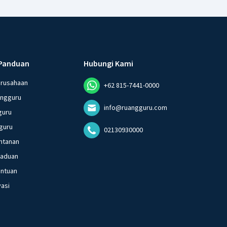
Panduan
Hubungi Kami
erusahaan
+62 815-7441-0000
angguru
info@ruangguru.com
guru
guru
02130930000
ntanan
gaduan
entuan
vasi