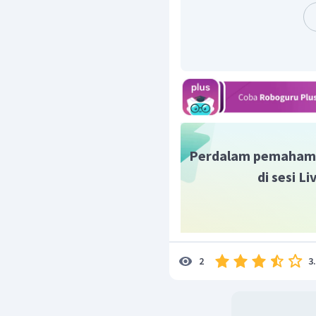
Perdalam pemaham
di sesi L
3
2