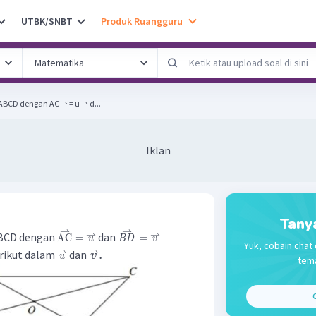
UTBK/SNBT
Produk Ruangguru
ABCD dengan AC ⇀ = u ⇀ d...
Iklan
Tany
⇀
⇀
⇀
⇀
ABCD dengan
dan
AC
=
=
u
B
D
v
Yuk, cobain chat 
⇀
⇀
.
erikut dalam
dan
v
u
tema
C