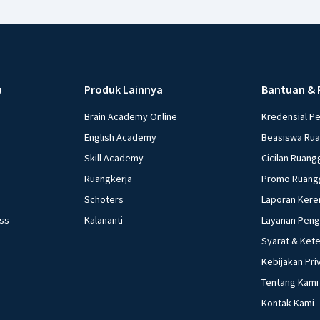
u
Produk Lainnya
Bantuan & 
Brain Academy Online
Kredensial P
English Academy
Beasiswa Ru
Skill Academy
Cicilan Ruang
Ruangkerja
Promo Ruang
Schoters
Laporan Kere
ess
Kalananti
Layanan Pen
Syarat & Ket
Kebijakan Pri
Tentang Kami
Kontak Kami