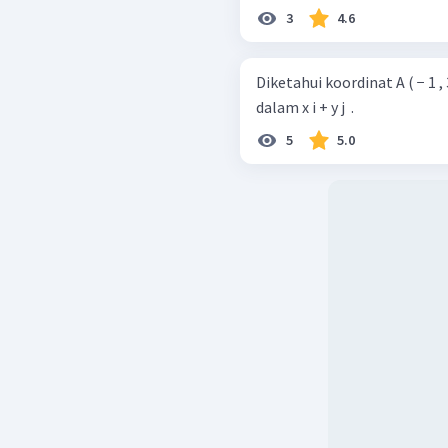
3
4.6
Diketahui koordinat A ( − 1 , 3 ) dan B ( 3 , 
dalam x i + y j ​ .
5
5.0