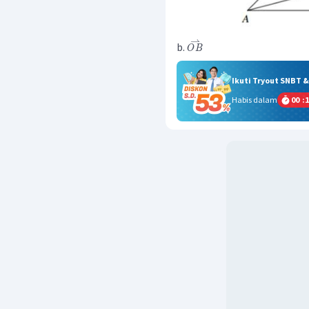
⇀
b.
O
B
Ikuti Tryout SNBT 
Habis dalam
00
:
1