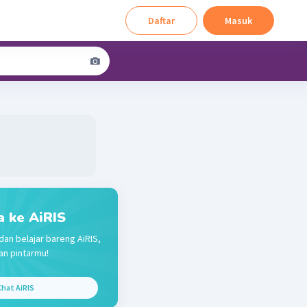
Daftar
Masuk
a ke AiRIS
dan belajar bareng AiRIS,
n pintarmu!
hat AiRIS