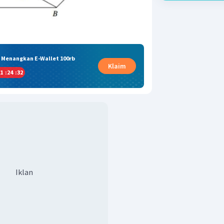
& Menangkan E-Wallet 100rb
Klaim
1
:
24
:
31
Iklan