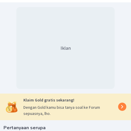
Iklan
Klaim Gold gratis sekarang!
Dengan Gold kamu bisa tanya soal ke Forum
sepuasnya, lho.
Pertanyaan serupa