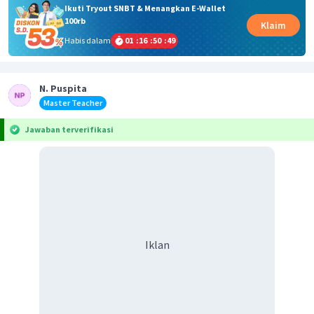
Ikuti Tryout SNBT & Menangkan E-Wallet
100rb
Klaim
Habis dalam
01
:
16
:
50
:
49
N. Puspita
Master Teacher
Jawaban terverifikasi
Iklan