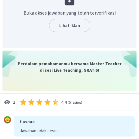
Basa : spesi yang menerima proton
Buka akses jawaban yang telah terverifikasi
Jika suatu spesi dapat menerima maupun melepaskan
proton maka spesi tersebut disebut memiliki sifat
Lihat Iklan
amfoter.
Perdalam pemahamanmu bersama Master Teacher
di sesi Live Teaching, GRATIS!
4.4
1
(
5 rating
)
Hasnaa
Jawaban tidak sesuai