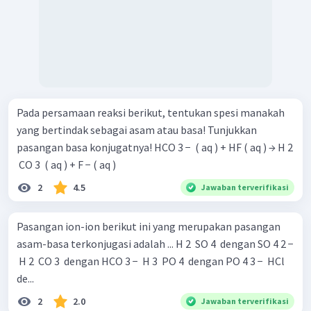
Pada persamaan reaksi berikut, tentukan spesi manakah
yang bertindak sebagai asam atau basa! Tunjukkan
pasangan basa konjugatnya! HCO 3 − ​ ( aq ) + HF ( aq ) → H 2
​ CO 3 ​ ( aq ) + F − ( aq )
2
4.5
Jawaban terverifikasi
Pasangan ion-ion berikut ini yang merupakan pasangan
asam-basa terkonjugasi adalah ... H 2 ​ SO 4 ​ dengan SO 4 2 −
​ H 2 ​ CO 3 ​ dengan HCO 3 − ​ H 3 ​ PO 4 ​ dengan PO 4 3 − ​ HCl
de...
2
2.0
Jawaban terverifikasi