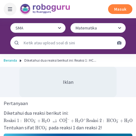
Masuk
Beranda
Diketahui dua reaksi berikut ini: Reaksi 1 : HC...
Iklan
Pertanyaan
Diketahui dua reaksi berikut ini:
−
2
−
−
+
⇄
Reaksi
1
:
HCO
+
H
O
CO
+
H
O
Reaksi
2
:
HCO
+
H
O
2
3
2
3
3
3
Tentukan sifat
pada reaksi 1 dan reaksi 2!
−
HCO
3