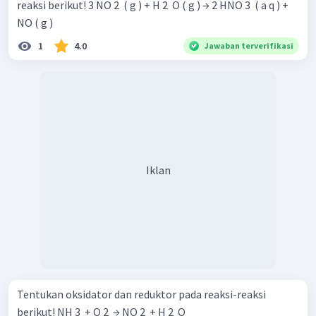
reaksi berikut! 3 NO 2 ​ ( g ) + H 2 ​ O ( g ) → 2 HNO 3 ​ ( a q ) +
NO ( g )
1
4.0
Jawaban terverifikasi
Iklan
Tentukan oksidator dan reduktor pada reaksi-reaksi
berikut! NH 3 ​ + O 2 ​ → NO 2 ​ + H 2 ​ O