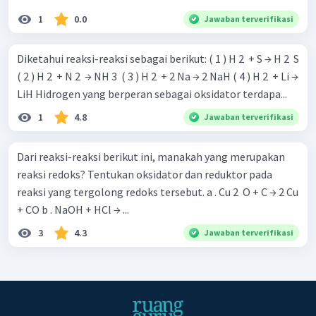
1
0.0
Jawaban terverifikasi
Diketahui reaksi-reaksi sebagai berikut: ( 1 ) H 2 ​ + S → H 2 ​ S
( 2 ) H 2 ​ + N 2 ​ → NH 3 ​ ( 3 ) H 2 ​ + 2 Na → 2 NaH ( 4 ) H 2 ​ + Li →
LiH Hidrogen yang berperan sebagai oksidator terdapa...
1
4.8
Jawaban terverifikasi
Dari reaksi-reaksi berikut ini, manakah yang merupakan
reaksi redoks? Tentukan oksidator dan reduktor pada
reaksi yang tergolong redoks tersebut. a . Cu 2 ​ O + C → 2 Cu
+ CO b . NaOH + HCl → ...
3
4.3
Jawaban terverifikasi