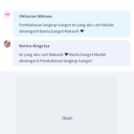
Cl
Cl
0
pada
mengalami perubahan biloks dari
2
−
1
menjadi
, artinya terjadi reaksi reduksi sebesar 1
Cl
tingkat dan
merupakan oksidator.
Oktavian Wibowo
2
Pembahasan lengkap banget Ini yang aku cari! Mudah
Maka, jawaban yang tepat adalah D
dimengerti Bantu banget Makasih ❤️
Norma Ningstya
Ini yang aku cari! Makasih ❤️ Bantu banget Mudah
dimengerti Pembahasan lengkap banget
Iklan