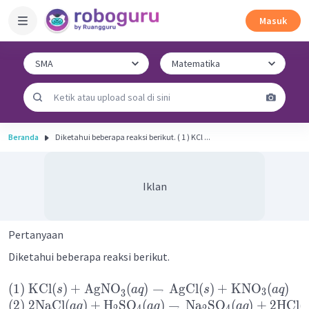
Masuk
Beranda
Diketahui beberapa reaksi berikut. ( 1 ) KCl ...
Iklan
Pertanyaan
Diketahui beberapa reaksi berikut.
(
1
)
KCl
(
)
+
AgNO
(
)
→
AgCl
(
)
+
KNO
(
)
s
a
q
s
a
q
3
3
(
2
)
2
NaCl
(
)
+
H
SO
(
)
→
Na
SO
(
)
+
2
HCl
(
a
q
a
q
a
q
2
4
2
4