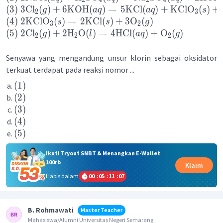
(
3
)
3
Cl
(
)
+
6
KOH
(
)
→
5
KCl
(
)
+
KClO
(
)
+
g
a
q
a
q
s
2
3
(
4
)
2
KClO
(
)
→
2
KCl
(
)
+
3
O
(
)
s
s
g
3
2
(
5
)
2
Cl
(
)
+
2
H
O
(
)
→
4
HCl
(
)
+
O
(
)
g
l
a
q
g
2
2
2
Senyawa yang mengandung unsur klorin sebagai oksidator
terkuat terdapat pada reaksi nomor ...
(
1
)
(
2
)
(
3
)
(
4
)
(
5
)
Ikuti Tryout SNBT & Menangkan E-Wallet
100rb
Klaim
Habis dalam
00
:
05
:
11
:
07
B. Rohmawati
Master Teacher
Mahasiswa/Alumni Universitas Negeri Semarang