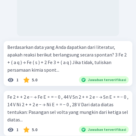
Berdasarkan data yang Anda dapatkan dari literatur,
apakah reaksi berikut berlangsung secara spontan? 3 Fe 2
+ ( a q ) → Fe ( s ) + 2 Fe 3 + ( a q ) Jika tidak, tuliskan
persamaan kimia spont...
1
5.0
Jawaban terverifikasi
Fe 2 + + 2 e − → Fe E ∘ = − 0 , 44 V Sn 2 + + 2 e − → Sn E ∘ = − 0 ,
14 V Ni 2 + + 2 e − → Ni E ∘ = − 0 , 28 V Dari data diatas
tentukan: Pasangan sel volta yang mungkin dari ketiga sel
diatas...
1
5.0
Jawaban terverifikasi