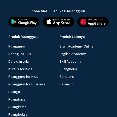
Coba GRATIS Aplikasi Ruangguru
Produk Ruangguru
Produk Lainnya
Ruangguru
Brain Academy Online
Roboguru Plus
English Academy
Dafa dan Lulu
Skill Academy
Kursus for Kids
Ruangkerja
Ruangguru for Kids
Schoters
Ruangguru for Business
Kalananti
Ruanguji
Ruangbaca
Ruangkelas
Ruangbelajar