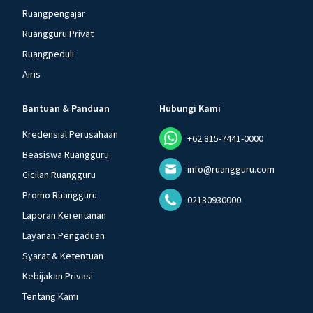
Ruangpengajar
Ruangguru Privat
Ruangpeduli
Airis
Bantuan & Panduan
Hubungi Kami
Kredensial Perusahaan
+62 815-7441-0000
Beasiswa Ruangguru
info@ruangguru.com
Cicilan Ruangguru
Promo Ruangguru
02130930000
Laporan Kerentanan
Layanan Pengaduan
Syarat & Ketentuan
Kebijakan Privasi
Tentang Kami