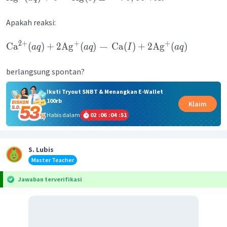
Apakah reaksi:
2
+
+
+
Ca
(
)
+
2
Ag
(
)
→
Ca
(
)
+
2
Ag
(
)
a
q
a
q
I
a
q
berlangsung spontan?
Ikuti Tryout SNBT & Menangkan E-Wallet
100rb
Klaim
Habis dalam
02
:
06
:
04
:
51
S. Lubis
Master Teacher
Jawaban terverifikasi