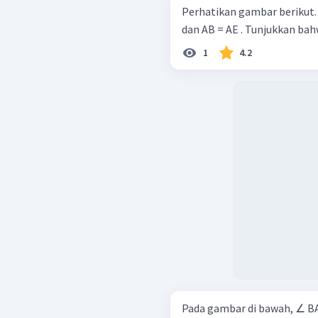
Perhatikan gambar berikut. Diketahui panjang AD = 12 cm , DE = 9 cm 
dan AB = AE . Tunjukkan ba
1
4.2
Pada gambar di bawah, ∠ BAE = ∠ DCE