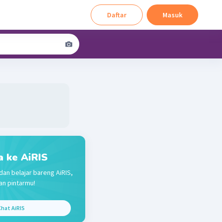
Daftar
Masuk
a ke AiRIS
dan belajar bareng AiRIS,
n pintarmu!
hat AiRIS