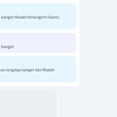
2
△
ACD
≅
△
BCD
∠
A
=
∠
B
kti
,
,
=
∠
D
.
2
 banget Mudah dimengerti Bantu
 banget
an lengkap banget dan Mudah