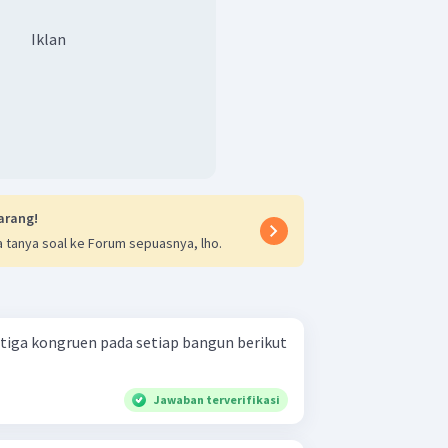
Iklan
arang!
 tanya soal ke Forum sepuasnya, lho.
itiga kongruen pada setiap bangun berikut
Jawaban terverifikasi