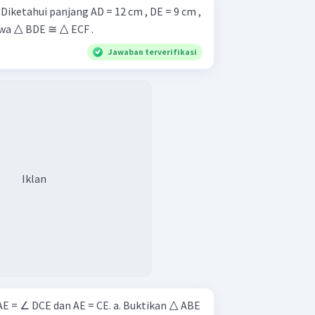
,
hwa △ BDE ≅ △ ECF .
Jawaban terverifikasi
Iklan
 dan AE = CE. a. Buktikan △ ABE