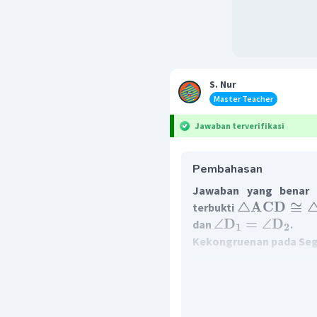
S. Nur
Master Teacher
Jawaban terverifikasi
Pembahasan
Jawaban yang benar u
△
ACD
≅
terbukti
∠
D
=
∠
D
dan
.
1
2
Kekongruenan pada Seg
Untuk membuktikan sisi-
besar secara deduktif, bu
yang memuat sisi-sisi d
Sebagai konsekuensinya, 