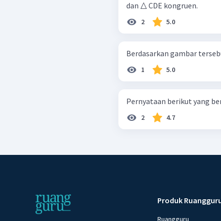
dan △ CDE kongruen.
2
5.0
1
5.0
Pernyataan berikut yang bena
2
4.7
Produk Ruanggur
Ruangguru