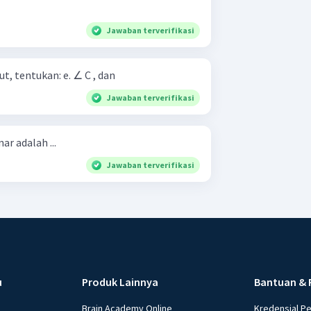
Jawaban terverifikasi
Berdasarkan gambar tersebut, tentukan: e. ∠ C , dan
Jawaban terverifikasi
r adalah ...
Jawaban terverifikasi
u
Produk Lainnya
Bantuan & 
Brain Academy Online
Kredensial P