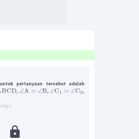
ntuk pertanyaan tersebut adalah
△
BCD
∠
A
=
∠
B
∠
C
=
∠
C
,
,
,
1
2
itiga
sisi sama panjang dan sudut-sudut sama
ktikan terlebih dahulu segitiga-segituga
an/atau sudut-sudut tersebut kongruen.
berlaku prinsip kongruensi DSSPSSB (di