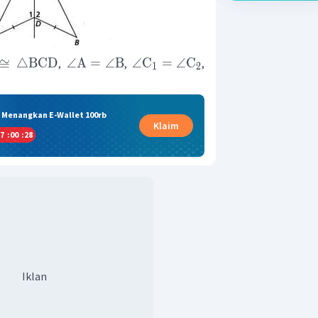
≅
△
BCD
∠
A
=
∠
B
∠
C
=
∠
C
,
,
,
1
2
& Menangkan E-Wallet 100rb
Klaim
7
:
00
:
27
Iklan