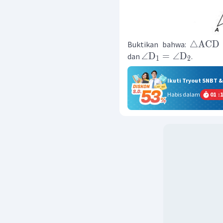
△
ACD
Buktikan bahwa:
∠
D
=
∠
D
dan
.
1
2
Ikuti Tryout SNBT 
Habis dalam
01
:
1