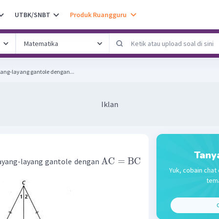
UTBK/SNBT
Produk Ruangguru
ang-layang gantole dengan...
Iklan
Tany
AC
=
BC
ayang-layang gantole dengan
Yuk, cobain chat 
tema
C