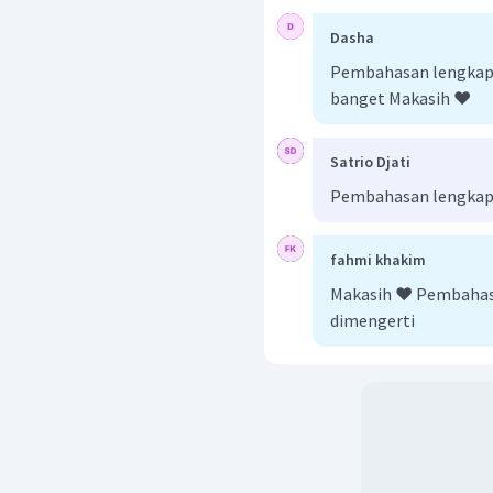
1
Dengan demikian, terbu
Dasha
∠
C
=
∠
C
∠
D
, dan
1
2
1
Pembahasan lengkap
banget Makasih ❤️
Satrio Djati
Pembahasan lengkap
fahmi khakim
Makasih ❤️ Pembahas
dimengerti