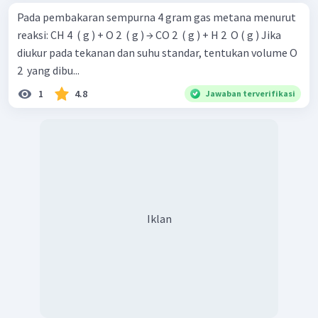
Pada pembakaran sempurna 4 gram gas metana menurut
reaksi: CH 4 ​ ( g ) + O 2 ​ ( g ) → CO 2 ​ ( g ) + H 2 ​ O ( g ) Jika
diukur pada tekanan dan suhu standar, tentukan volume O
2 ​ yang dibu...
1
4.8
Jawaban terverifikasi
Iklan