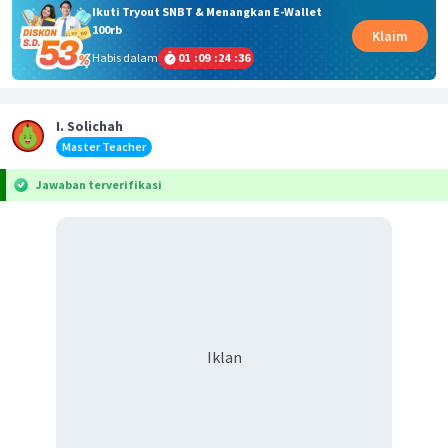
Ikuti Tryout SNBT & Menangkan E-Wallet
100rb
Klaim
Habis dalam
01
:
09
:
24
:
36
I. Solichah
Master Teacher
Jawaban terverifikasi
Iklan