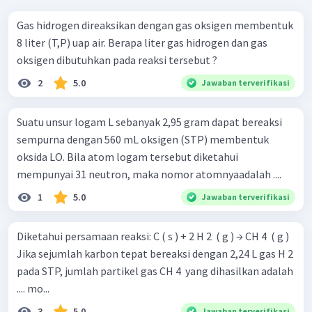
Gas hidrogen direaksikan dengan gas oksigen membentuk
8 liter (T,P) uap air. Berapa liter gas hidrogen dan gas
oksigen dibutuhkan pada reaksi tersebut ?
2
5.0
Jawaban terverifikasi
Suatu unsur logam L sebanyak 2,95 gram dapat bereaksi
sempurna dengan 560 mL oksigen (STP) membentuk
oksida LO. Bila atom logam tersebut diketahui
mempunyai 31 neutron, maka nomor atomnyaadalah ....
1
5.0
Jawaban terverifikasi
Diketahui persamaan reaksi: C ( s ) + 2 H 2 ​ ( g ) → CH 4 ​ ( g )
Jika sejumlah karbon tepat bereaksi dengan 2,24 L gas H 2 ​
pada STP, jumlah partikel gas CH 4 ​ yang dihasilkan adalah
.... mo...
3
5.0
Jawaban terverifikasi