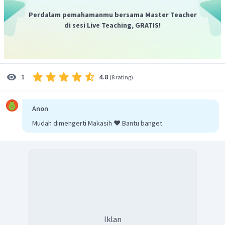
Perdalam pemahamanmu bersama Master Teacher
di sesi Live Teaching, GRATIS!
Menghitung mol gas yang terbentuk
4.8
1
(
8 rating
)
Perbandingan mol = perbandingan koefisien
Anon
Mudah dimengerti Makasih ❤️ Bantu banget
Menghitung volume gas
(STP) yang terbentuk
Iklan