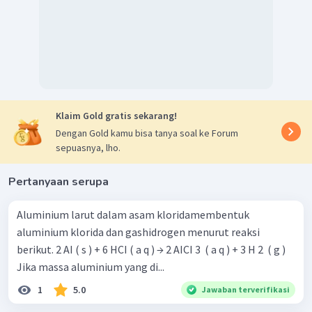
Jadi, volume gas
(STP) yang terbentuk sebanyak
atau
.
Klaim Gold gratis sekarang!
Dengan Gold kamu bisa tanya soal ke Forum
sepuasnya, lho.
Pertanyaan serupa
Aluminium larut dalam asam kloridamembentuk
aluminium klorida dan gashidrogen menurut reaksi
berikut. 2 AI ( s ) + 6 HCI ( a q ) → 2 AICI 3 ​ ( a q ) + 3 H 2 ​ ( g )
Jika massa aluminium yang di...
1
5.0
Jawaban terverifikasi