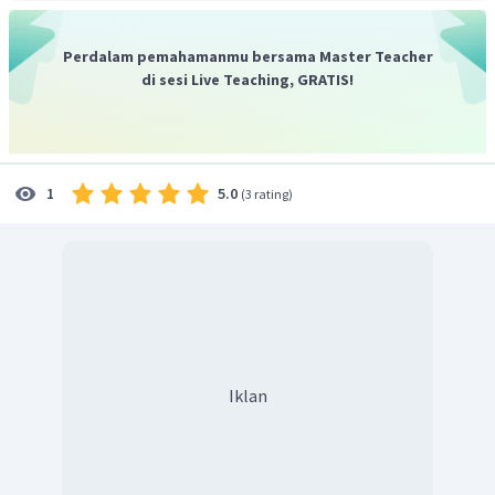
=
580
∣
∣
⇀
Perdalam pemahamanmu bersama Master Teacher
Jadi,
adalah
.
w
∣
∣
di sesi Live Teaching, GRATIS!
5.0
1
(
3 rating
)
Iklan