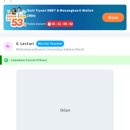
∣
∣
Ikuti Tryout SNBT & Menangkan E-Wallet
100rb
Klaim
Habis dalam
01
:
11
:
06
:
42
E. Lestari
Master Teacher
Mahasiswa/Alumni Universitas Sebelas Maret
Jawaban terverifikasi
Iklan