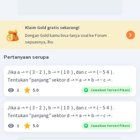
Klaim Gold gratis sekarang!
Dengan Gold kamu bisa tanya soal ke Forum
sepuasnya, lho.
Pertanyaan serupa
Jika a ⇀ = ( 3 − 2 ​ ) , b ⇀ = ( 1 0 ​ ) , dan c ⇀ = ( − 5 4 ​ ) .
Tentukan "panjang" vektor d ⇀ = a ⇀ + b ⇀ − c ⇀ .
1
5.0
Jawaban terverifikasi
Jika a ⇀ = ( 3 − 2 ​ ) , b ⇀ = ( 1 0 ​ ) , dan c ⇀ = ( − 5 4 ​ ) .
Tentukan "panjang" vektor d ⇀ = a ⇀ + b ⇀ − c ⇀ .
1
5.0
Jawaban terverifikasi