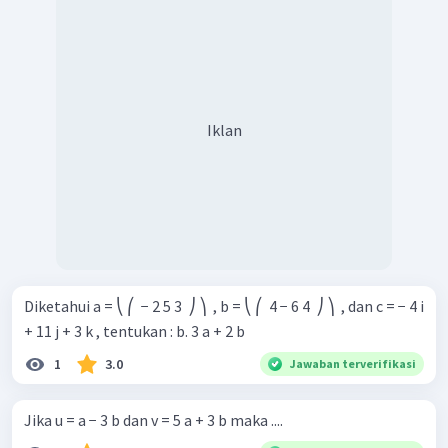
Iklan
Diketahui a = ⎝ ⎛ ​ − 2 5 3 ​ ⎠ ⎞ ​ , b = ⎝ ⎛ ​ 4 − 6 4 ​ ⎠ ⎞ ​ , dan c = − 4 i
+ 11 j + 3 k , tentukan : b. 3 a + 2 b
1
3.0
Jawaban terverifikasi
Jika u = a − 3 b dan v = 5 a + 3 b maka ....