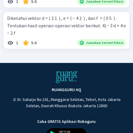
1
5.0
Jawaban terverifikasi
Diketahui vektor d = ( 2 1 ​ ) , e = ( − 4 2 ​ ) , dan f ​ = ( 0 5 ​ ) .
Tentukan hasil operasi-operasi vektor berikut. 4) − 3 d + 4 e
− 2 f ​
1
5.0
Jawaban terverifikasi
RUANGGURU HQ
Jl. Dr. Saharjo No.161, Manggarai Selatan, Tebet, Kota Jakarta
Selatan, Daerah Khusus Ibukota Jakarta 12860
Coba GRATIS Aplikasi Roboguru