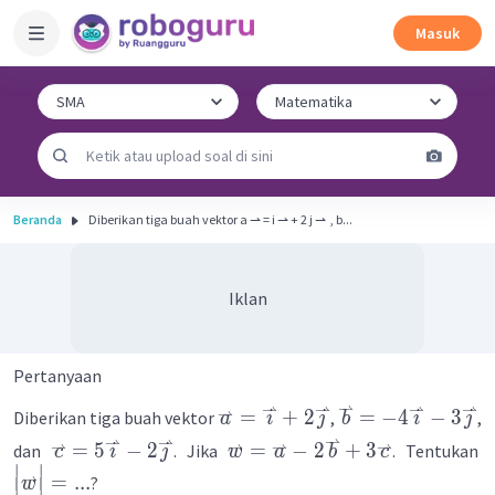
Masuk
Beranda
Diberikan tiga buah vektor a ⇀ = i ⇀ + 2 j ⇀ ​ , b...
Iklan
Pertanyaan
⇀
⇀
⇀
⇀
⇀
⇀
=
+
2
=
−
4
−
3
Diberikan tiga buah vektor
,
,
a
i
j
b
i
j
⇀
⇀
⇀
⇀
⇀
⇀
⇀
=
5
−
2
=
−
2
+
3
dan
. Jika
. Tentukan
c
i
j
w
a
b
c
∣
∣
⇀
=
...
?
w