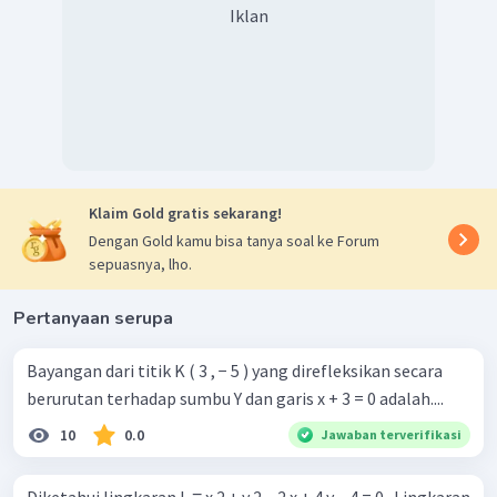
Iklan
Jadi, persamaan bayangan garis h adalah
.
Oleh karena itu, jawaban yang benar adalah E.
Klaim Gold gratis sekarang!
Dengan Gold kamu bisa tanya soal ke Forum
sepuasnya, lho.
Pertanyaan serupa
Bayangan dari titik K ( 3 , − 5 ) yang direfleksikan secara
berurutan terhadap sumbu Y dan garis x + 3 = 0 adalah....
10
0.0
Jawaban terverifikasi