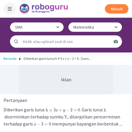
Masuk
Beranda
Diberikan garis lurus h ≡ 3 x + y − 2 = 0 . Garis ...
Iklan
Pertanyaan
Diberikan garis lurus
. Garis lurus
h
≡
3
+
−
2
=
0
h
x
y
dicerminkan terhadap sumbu
, dilanjutkan pencerminan
Y
terhadap garis
mempunyai bayangan berbentuk ....
−
3
=
0
x