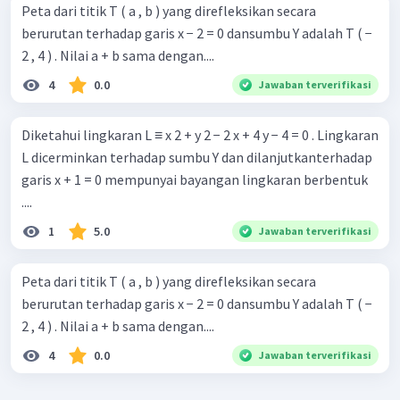
Peta dari titik T ( a , b ) yang direfleksikan secara
berurutan terhadap garis x − 2 = 0 dansumbu Y adalah T ( −
2 , 4 ) . Nilai a + b sama dengan....
4
0.0
Jawaban terverifikasi
Diketahui lingkaran L ≡ x 2 + y 2 − 2 x + 4 y − 4 = 0 . Lingkaran
L dicerminkan terhadap sumbu Y dan dilanjutkanterhadap
garis x + 1 = 0 mempunyai bayangan lingkaran berbentuk
....
1
5.0
Jawaban terverifikasi
Peta dari titik T ( a , b ) yang direfleksikan secara
berurutan terhadap garis x − 2 = 0 dansumbu Y adalah T ( −
2 , 4 ) . Nilai a + b sama dengan....
4
0.0
Jawaban terverifikasi