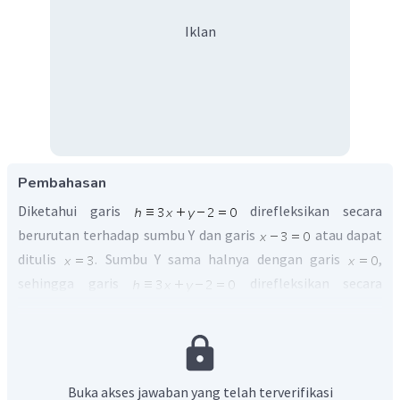
Iklan
Pembahasan
Diketahui garis
direfleksikan secara
berurutan terhadap sumbu Y dan garis
atau dapat
ditulis
. Sumbu Y sama halnya dengan garis
,
sehingga garis
direfleksikan secara
berurutan terhadap garis
dan garis
.
Matriks komposisi refleksi
, dilanjutkan refleksi
adalah
. Maka bayangan garis
Buka akses jawaban yang telah terverifikasi
ditentukan oleh: