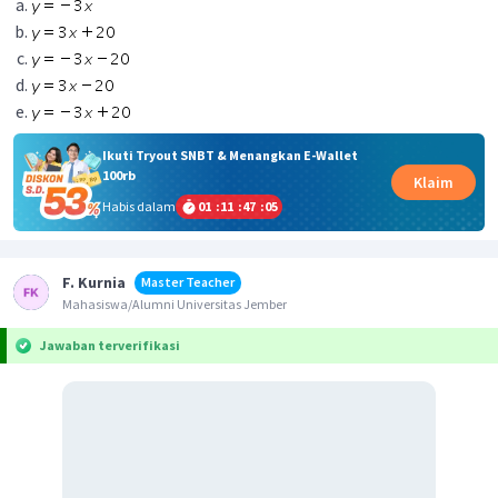
Ikuti Tryout SNBT & Menangkan E-Wallet
100rb
Klaim
Habis dalam
01
:
11
:
47
:
04
F. Kurnia
Master Teacher
Mahasiswa/Alumni Universitas Jember
Jawaban terverifikasi