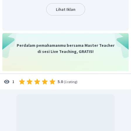
Lihat Iklan
Perdalam pemahamanmu bersama Master Teacher
di sesi Live Teaching, GRATIS!
5.0
1
(
1 rating
)
Kedua persamaan disubstitusikan persamaan garis
, sehingga