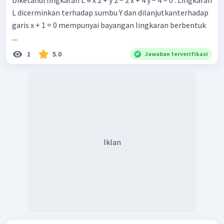
Diketahui lingkaran L ≡ x 2 + y 2 − 2 x + 4 y − 4 = 0 . Lingkaran
L dicerminkan terhadap sumbu Y dan dilanjutkanterhadap
garis x + 1 = 0 mempunyai bayangan lingkaran berbentuk
....
1
5.0
Jawaban terverifikasi
Iklan