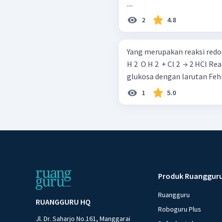
....
2
4.8
Yang merupakan reaksi redoks adalah ... NaOH + H 2 
H 2 ​ O H 2 ​ + Cl 2 ​ → 2 HCl Reaksi alkohol diubah menjadi alkena Reaksi
glukosa dengan larutan Feh
1
5.0
Produk Ruanggur
Ruangguru
RUANGGURU HQ
Roboguru Plus
Jl. Dr. Saharjo No.161, Manggarai