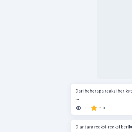
Dari beberapa reaksi beriku
....
3
5.0
Diantara reaksi-reaksi berik