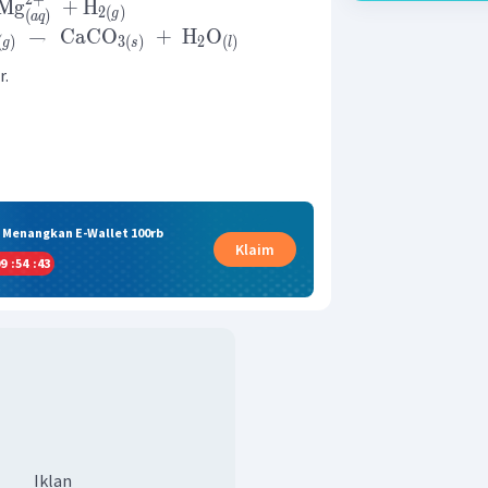
2
+
Mg
+
H
2
(
)
g
(
)
a
q
→
CaCO
+
H
O
2
(
)
3
(
)
(
)
g
s
l
r.
& Menangkan E-Wallet 100rb
Klaim
9
:
54
:
42
Iklan