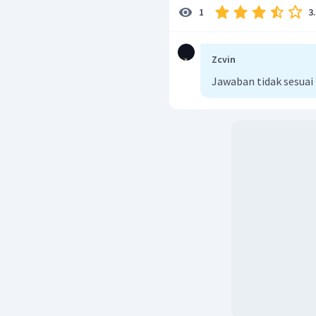
3
1
Zcvin
Jawaban tidak sesuai