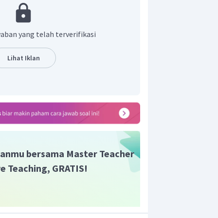
aban yang telah terverifikasi
Lihat Iklan
ebut, yang mengalami perubahan biloks
eaksi ke 3. Untuk reaksi lainnya tidak
t adalah reaksi no 2 dan 4 SAJA yang
).
anmu bersama Master Teacher
ive Teaching, GRATIS!