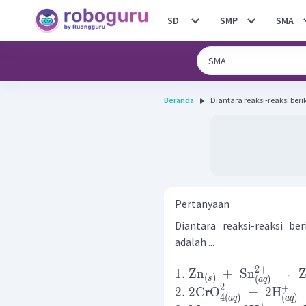
SD
SMP
SMA
Beranda
Diantara reaksi-reaksi beri
Pertanyaan
Diantara reaksi-reaksi be
adalah ...
2
+
1.
Zn
+
Sn
→
(
)
s
(
)
a
q
2
−
+
2.
2
CrO
+
2
H
4
(
)
(
)
a
q
a
q