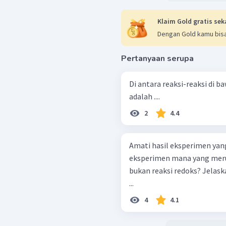
Klaim Gold gratis sek
Dengan Gold kamu bisa
Pertanyaan serupa
Di antara reaksi-reaksi di 
adalah ....
2
4.4
Amati hasil eksperimen yan
eksperimen mana yang meru
bukan reaksi redoks? Jelask
...
4
4.1