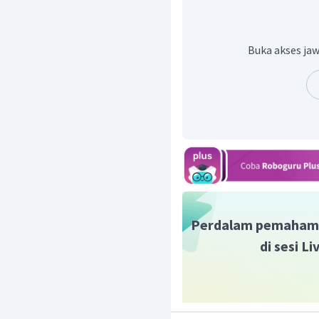
Buka akses jaw
Berdasarkan reaksi ters
adalah reaksi ke 1 dan r
terjadi perubahan biloks.
Jadi, jawaban yang tepa
benar (pilihan jawaban C
Perdalam pemaham
di sesi L