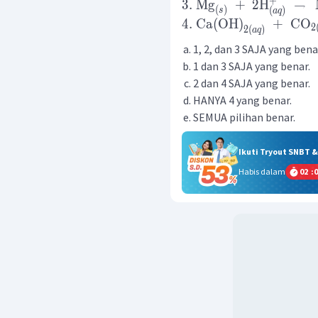
+
3.
Mg
+
2
H
→
(
)
(
)
s
a
q
4.
Ca
(
OH
)
+
CO
2
2
(
)
a
q
1, 2, dan 3 SAJA yang bena
1 dan 3 SAJA yang benar.
2 dan 4 SAJA yang benar.
HANYA 4 yang benar.
SEMUA pilihan benar.
Ikuti Tryout SNBT 
Habis dalam
02
:
0