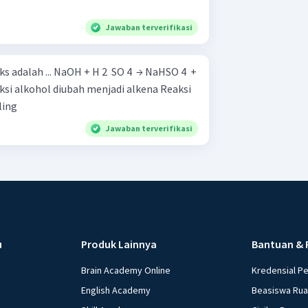
Jawaban terverifikasi
​ SO 4 ​ → NaHSO 4 ​ +
ling
Jawaban terverifikasi
u
Produk Lainnya
Bantuan & 
Brain Academy Online
Kredensial P
English Academy
Beasiswa Ru