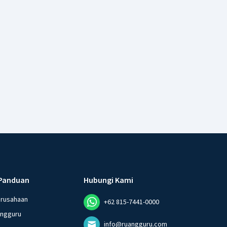
Panduan
Hubungi Kami
erusahaan
+62 815-7441-0000
angguru
info@ruangguru.com