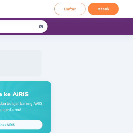
Daftar
Masuk
a ke AiRIS
dan belajar bareng AiRIS,
n pintarmu!
hat AiRIS