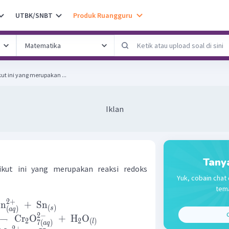
UTBK/SNBT
Produk Ruangguru
kut ini yang merupakan ...
Iklan
Tany
rikut ini yang merupakan reaksi redoks
Yuk, cobain chat 
tema
2
+
Zn
+
Sn
(
)
s
(
)
a
q
C
2
−
→
Cr
O
+
H
O
2
2
(
)
l
7
(
)
a
q