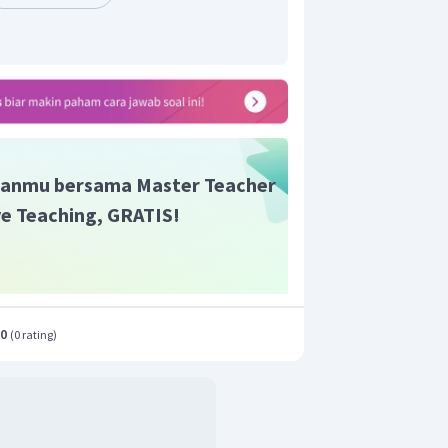
anmu bersama Master Teacher
ive Teaching, GRATIS!
.0
(
0 rating
)