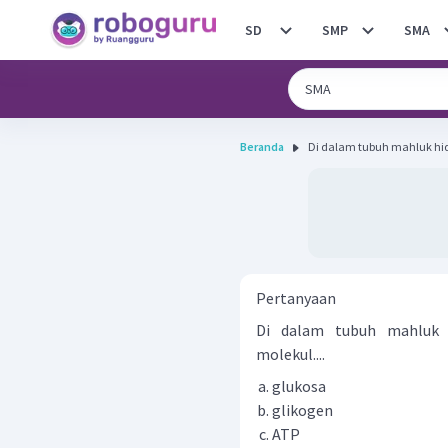
SD
SMP
SMA
Beranda
Di dalam tubuh mahluk hid
Pertanyaan
Di dalam tubuh mahluk 
molekul....
glukosa
glikogen
ATP