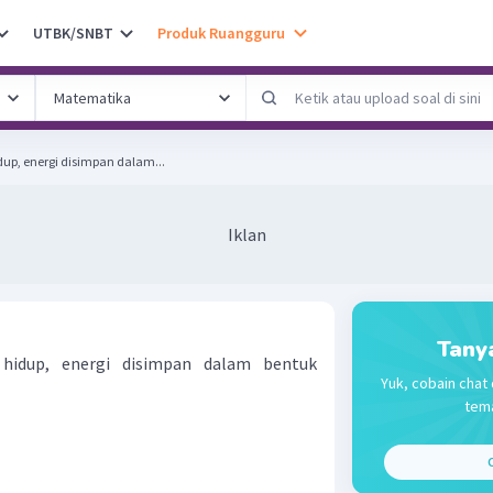
UTBK/SNBT
Produk Ruangguru
up, energi disimpan dalam...
Iklan
Tany
hidup, energi disimpan dalam bentuk
Yuk, cobain chat 
tema
C