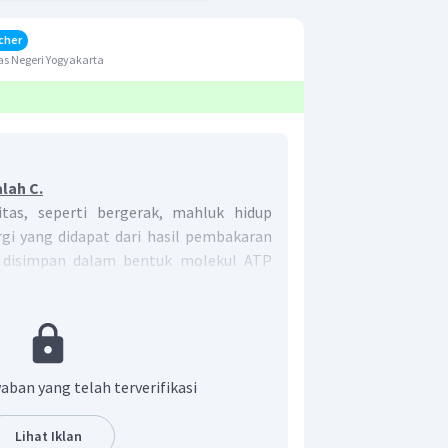
cher
s Negeri Yogyakarta
lah C.
tas, seperti bergerak, mahluk hidup
gi yang didapat dari hasil pembakaran
 disimpan dalam bentuk molekul ATP
gunakan sebagai energi. ATP merupakan
ne triphosphate
dapat diartikan sebagai
ari suatu sel menuju sel lainnya untuk
oses yang ada di dalam tubuh.
ahluk hidup, energi disimpan dalam
aban yang telah terverifikasi
Lihat Iklan