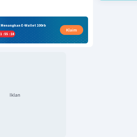
& Menangkan E-Wallet 100rb
Klaim
1
:
55
:
17
Iklan