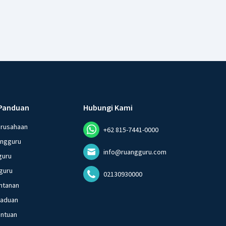
Panduan
Hubungi Kami
erusahaan
+62 815-7441-0000
angguru
info@ruangguru.com
guru
guru
02130930000
ntanan
gaduan
entuan