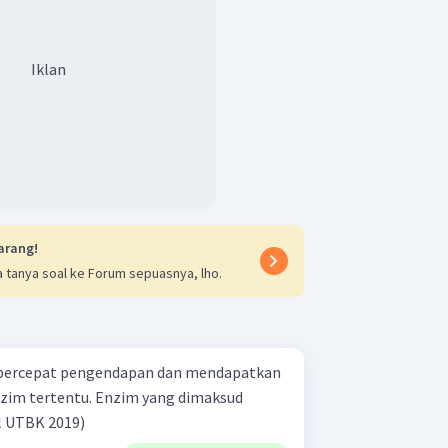
Iklan
arang!
 tanya soal ke Forum sepuasnya, lho.
mpercepat pengendapan dan mendapatkan
enzim tertentu. Enzim yang dimaksud
. (Tipe Soal UTBK 2019)