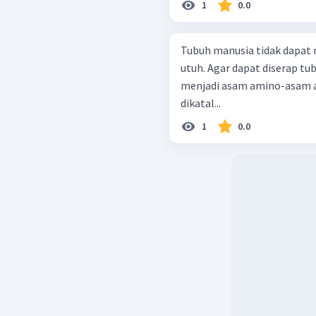
1
0.0
Tubuh manusia tidak dapat
utuh. Agar dapat diserap tub
menjadi asam amino-asam a
dikatal...
1
0.0