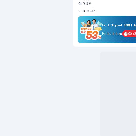
ADP
lemak
Ikuti Tryout SNBT 
Habis dalam
02
:
2