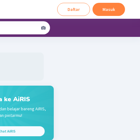
Daftar
Masuk
a ke AiRIS
dan belajar bareng AiRIS,
n pintarmu!
hat AiRIS