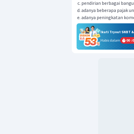
pendirian berbagai bangu
adanya beberapa pajak un
adanya peningkatan komod
Ikuti Tryout SNBT 
Habis dalam
00
:
0