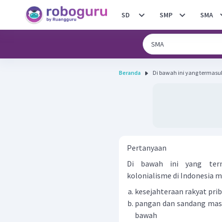
SD
SMP
SMA
Beranda
Di bawah ini yang termasuk
Pertanyaan
Di bawah ini yang ter
kolonialisme di Indonesia mel
kesejahteraan rakyat pri
pangan dan sandang masi
bawah