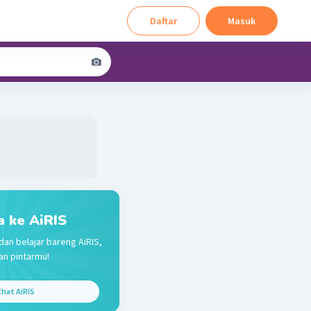
Daftar
Masuk
a ke AiRIS
dan belajar bareng AiRIS,
n pintarmu!
hat AiRIS