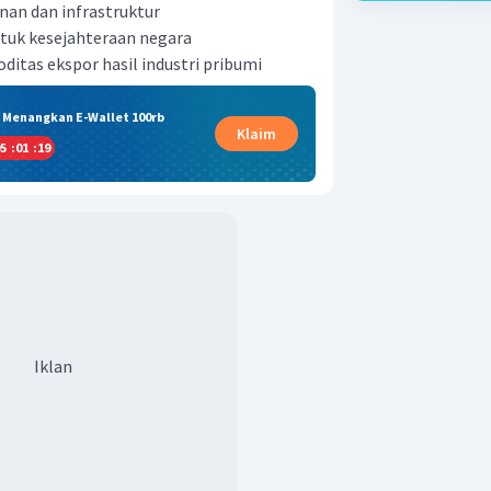
nan dan infrastruktur
tuk kesejahteraan negara
itas ekspor hasil industri pribumi
& Menangkan E-Wallet 100rb
Klaim
5
:
01
:
18
Iklan