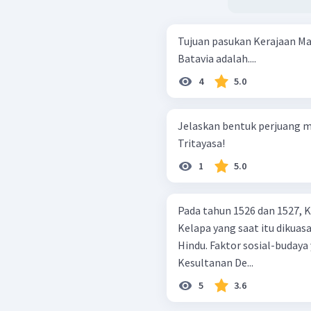
Tujuan pasukan Kerajaan M
Batavia adalah....
4
5.0
Jelaskan bentuk perjuang m
Tritayasa!
1
5.0
Pada tahun 1526 dan 1527,
Kelapa yang saat itu dikuas
Hindu. Faktor sosial-budaya
Kesultanan De...
5
3.6