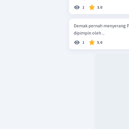
1
3.0
Demak pernah menyerang Po
dipimpin oleh ...
1
5.0