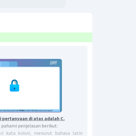
 pertanyaan di atas adalah C.
k pahami penjelasan berikut:
ari kata
koloni
, menurut bahasa latin