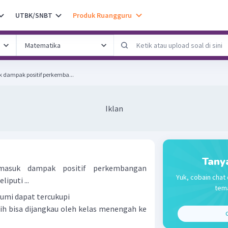
UTBK/SNBT
Produk Ruangguru
 dampak positif perkemba...
Iklan
Tany
masuk dampak positif perkembangan
Yuk, cobain chat 
iputi ...
tema
bumi dapat tercukupi
h bisa dijangkau oleh kelas menengah ke
C