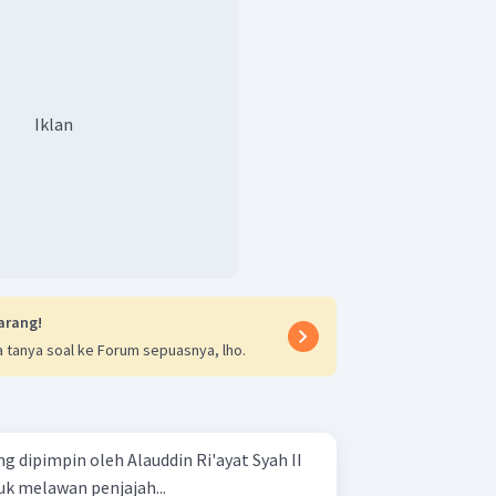
Iklan
arang!
 tanya soal ke Forum sepuasnya, lho.
g dipimpin oleh Alauddin Ri'ayat Syah II
k melawan penjajah...