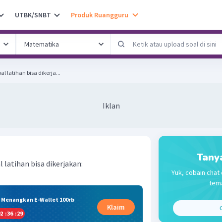
UTBK/SNBT
Produk Ruangguru
l latihan bisa dikerja...
Iklan
Tany
l latihan bisa dikerjakan:
Yuk, cobain chat 
tema
& Menangkan E-Wallet 100rb
Klaim
C
2
:
36
:
28