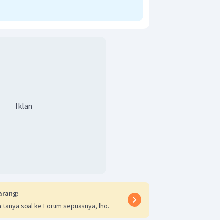
Iklan
arang!
 tanya soal ke Forum sepuasnya, lho.