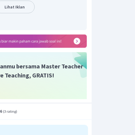
Lihat Iklan
anmu bersama Master Teacher
ive Teaching, GRATIS!
.6
(
3 rating
)