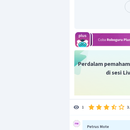
Perdalam pemaham
di sesi L
3
1
Petrus Mote