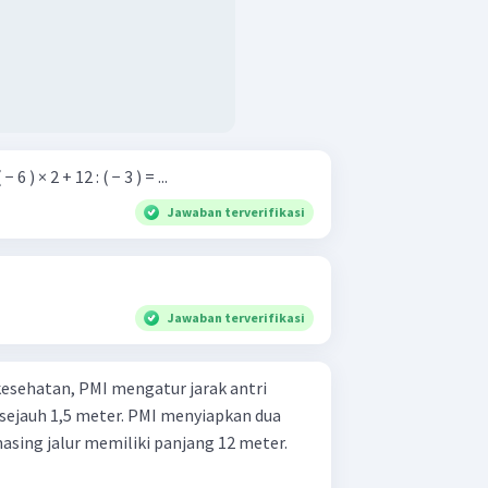
11 + ( − 6 ) × 2 + 12 : ( − 3 ) = ...
Jawaban terverifikasi
Jawaban terverifikasi
esehatan, PMI mengatur jarak antri
 sejauh 1,5 meter. PMI menyiapkan dua
asing jalur memiliki panjang 12 meter.