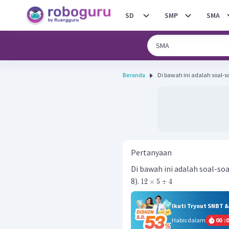
SD
SMP
SMA
Beranda
Di bawah ini adalah soal-soa
Pertanyaan
Di bawah ini adalah soal-soa
8).
12
×
5
÷
4
Ikuti Tryout SNBT 
Habis dalam
00
:
0