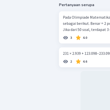
Pertanyaan serupa
Pada Olimpiade Matematika 
sebagai berikut. Benar = 2 poin Salah = − 1 poin Tidak dijawab = 0 poin
Jika dari 50 soal, terdapat 3
3
4.0
231 × 2.939 + 123.098–233.09
2
4.6