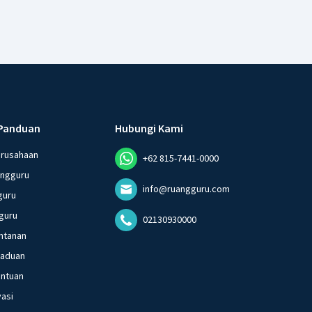
Panduan
Hubungi Kami
erusahaan
+62 815-7441-0000
angguru
info@ruangguru.com
guru
guru
02130930000
ntanan
gaduan
entuan
vasi