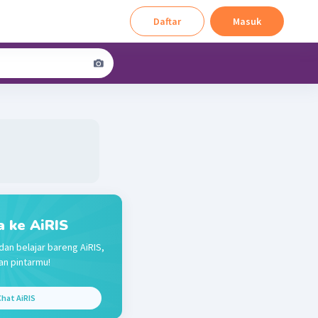
Daftar
Masuk
a ke AiRIS
dan belajar bareng AiRIS,
n pintarmu!
hat AiRIS