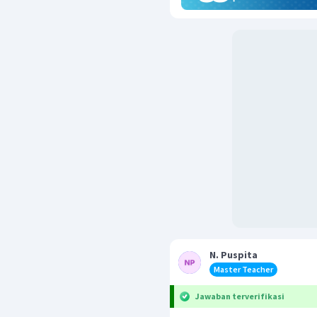
N. Puspita
Master Teacher
Jawaban terverifikasi