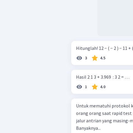
Hitunglah! 12 − ( − 2 ) − 
3
4.5
Hasil 2 1 3 + 3.969 ​ : 3 2 = …
1
4.0
Untuk mematuhi protokol k
orang orang saat rapid test
jalur antrian yang masing-m
Banyaknya...