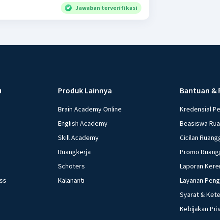
Jawaban terverifikasi
u
Produk Lainnya
Bantuan & 
Brain Academy Online
Kredensial P
English Academy
Beasiswa Ru
Skill Academy
Cicilan Ruang
Ruangkerja
Promo Ruang
Schoters
Laporan Kere
ess
Kalananti
Layanan Pen
Syarat & Ket
Kebijakan Pri