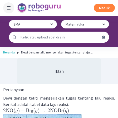
Masuk
Beranda
Dewi dengan teliti mengerjakan tugas tentang laju ...
Iklan
Pertanyaan
Dewi dengan teliti mengerjakan tugas tentang laju reaksi.
Berikut adalah tabel data laju reaksi.
2
NO
(
)
+
Br
(
)
→
2
NOBr
(
)
g
g
g
2