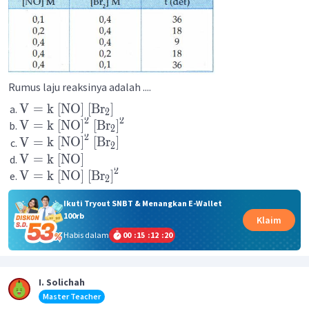
Rumus laju reaksinya adalah ....
V
=
k
[
NO
]
[
Br
]
2
2
2
V
=
k
[
NO
]
[
Br
]
2
2
V
=
k
[
NO
]
[
Br
]
2
V
=
k
[
NO
]
2
V
=
k
[
NO
]
[
Br
]
2
Ikuti Tryout SNBT & Menangkan E-Wallet
100rb
Klaim
Habis dalam
00
:
15
:
12
:
20
I. Solichah
Master Teacher