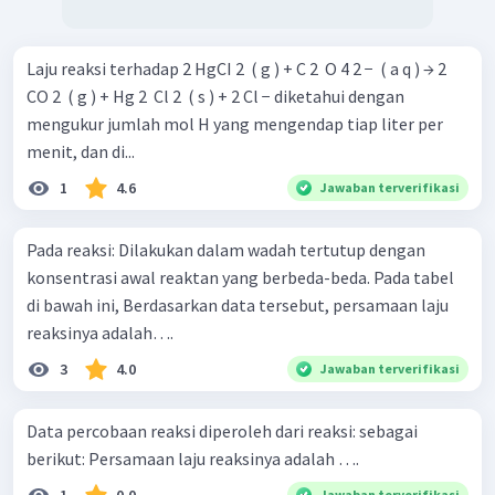
Laju reaksi terhadap 2 HgCI 2 ​ ( g ) + C 2 ​ O 4 2 − ​ ( a q ) → 2
CO 2 ​ ( g ) + Hg 2 ​ Cl 2 ​ ( s ) + 2 Cl − diketahui dengan
mengukur jumlah mol H yang mengendap tiap liter per
menit, dan di...
1
4.6
Jawaban terverifikasi
Pada reaksi: Dilakukan dalam wadah tertutup dengan
konsentrasi awal reaktan yang berbeda-beda. Pada tabel
di bawah ini, Berdasarkan data tersebut, persamaan laju
reaksinya adalah….
3
4.0
Jawaban terverifikasi
Data percobaan reaksi diperoleh dari reaksi: sebagai
berikut: Persamaan laju reaksinya adalah ….
1
0.0
Jawaban terverifikasi