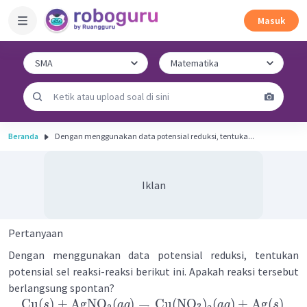
Masuk
Beranda
Dengan menggunakan data potensial reduksi, tentuka...
Iklan
Pertanyaan
Dengan menggunakan data potensial reduksi, tentukan
potensial sel reaksi-reaksi berikut ini. Apakah reaksi tersebut
berlangsung spontan?
Cu
(
)
+
AgNO
(
)
→
Cu
(
NO
)
(
)
+
Ag
(
)
s
a
q
a
q
s