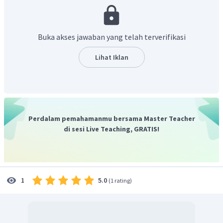
mengalami reaksi reduksi menjadi
.
Nilai potensial sel dapat dicari dengan rumus berikut:
Buka akses jawaban yang telah terverifikasi
Lihat Iklan
Potensial sel bernilai positif, maka reaksi berlangsung
spontan.
Jadi, nilai potensial sel adalah +0,459 volt dan reaksi
berlangsung spontan.
Perdalam pemahamanmu bersama Master Teacher
di sesi Live Teaching, GRATIS!
5.0
1
(
1 rating
)