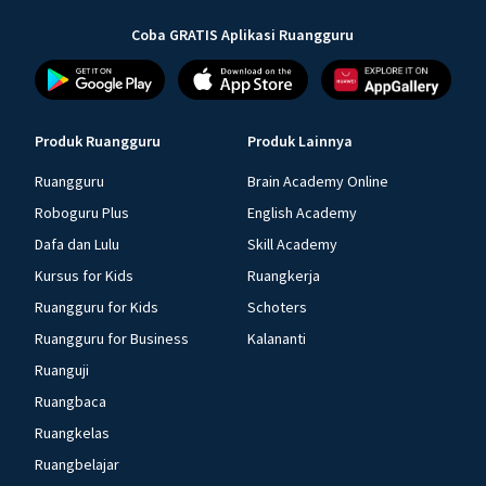
Coba GRATIS Aplikasi Ruangguru
Produk Ruangguru
Produk Lainnya
Ruangguru
Brain Academy Online
Roboguru Plus
English Academy
Dafa dan Lulu
Skill Academy
Kursus for Kids
Ruangkerja
Ruangguru for Kids
Schoters
Ruangguru for Business
Kalananti
Ruanguji
Ruangbaca
Ruangkelas
Ruangbelajar