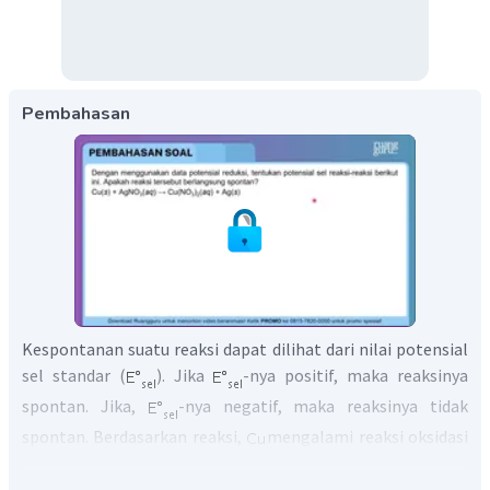
Pembahasan
Kespontanan suatu reaksi dapat dilihat dari nilai potensial
sel standar (
). Jika
-nya positif, maka reaksinya
spontan. Jika,
-nya negatif, maka reaksinya tidak
spontan. Berdasarkan reaksi,
mengalami reaksi oksidasi
menjadi
dalam
, sedangkan
dalam