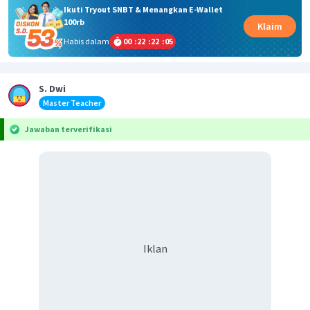
Ikuti Tryout SNBT & Menangkan E-Wallet
100rb
Klaim
Habis dalam
00
:
22
:
22
:
05
S. Dwi
Master Teacher
Jawaban terverifikasi
Iklan