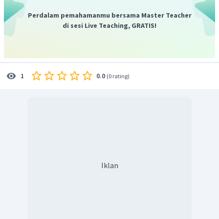
Dengan demikian, koordinat bayangan
yang
Perdalam pemahamanmu bersama Master Teacher
dicerminkan terhadap
adalah
di sesi Live Teaching, GRATIS!
′
′
′
(
−
2
,
−
1
)
,
(
3
,
1
)
,
(
2
,
−
4
)
.
P
Q
R
0.0
1
(
0 rating
)
Iklan