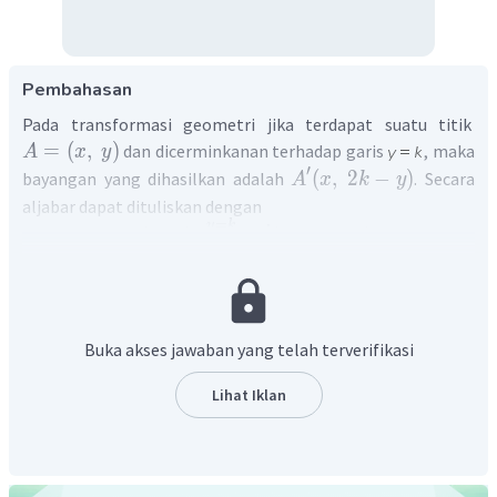
Pembahasan
Pada transformasi geometri jika terdapat suatu titik
=
(
,
)
dan dicerminkanan terhadap garis
, maka
A
x
y
′
(
,
2
−
)
bayangan yang dihasilkan adalah
. Secara
A
x
k
y
aljabar dapat dituliskan dengan
=
y
k
′
(
,
)
(
,
2
−
)
A
x
y
A
x
k
y
Bayangan titik P yang dicerminkan terhadap
adalah
=
1
y
′
(
−
2
,
3
)
(
−
2
,
(
2
⋅
1
)
−
3
)
P
P
′
(
−
2
,
−
1
)
P
Bayangan titik Q yang dicerminkan terhadap
adalah
Buka akses jawaban yang telah terverifikasi
=
1
y
′
(
3
,
1
)
(
3
,
(
2
⋅
1
)
−
1
)
Q
Q
Lihat Iklan
′
(
3
,
1
)
Q
Bayangan titik R yang dicerminkan terhadap
adalah
=
1
y
′
(
2
,
6
)
(
2
,
(
2
⋅
1
)
−
6
)
R
R
′
(
2
,
−
4
)
R