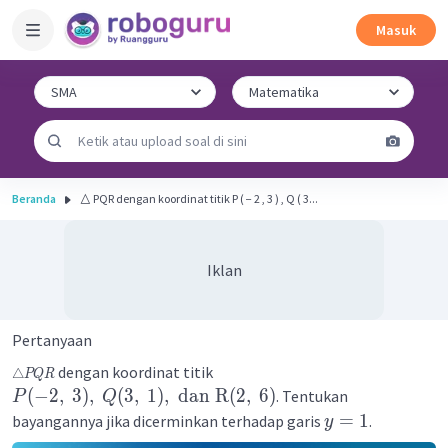
Masuk
Beranda
△ PQR dengan koordinat titik P ( − 2 , 3 ) , Q ( 3...
Iklan
Pertanyaan
dengan koordinat titik
△
PQR
(
−
2
,
3
)
,
(
3
,
1
)
,
dan
R
(
2
,
6
)
. Tentukan
P
Q
=
1
bayangannya jika dicerminkan terhadap garis
.
y