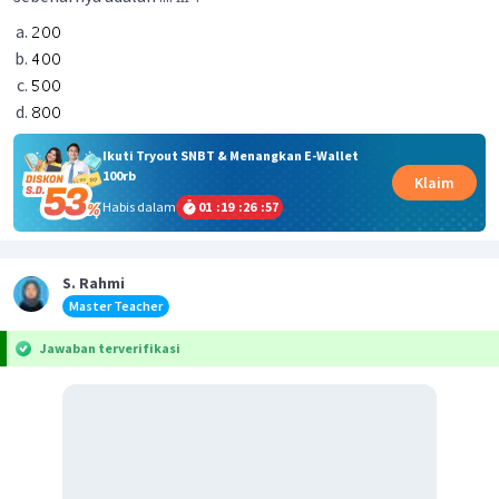
Ikuti Tryout SNBT & Menangkan E-Wallet
100rb
Klaim
Habis dalam
01
:
19
:
26
:
57
S. Rahmi
Master Teacher
Jawaban terverifikasi