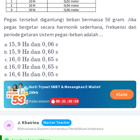
Pegas tersebut digantungi beban bermassa 50 gram. Jika
pegas bergetar secara harmonik sederhana, frekuensi dan
periode getaran sistem pegas-beban adalah ....
15
,
9
Hz
dan
0
,
06
s
15
,
9
Hz
dan
0
,
60
s
16
,
0
Hz
dan
0
,
65
s
16
,
0
Hz
dan
0
,
65
s
16
,
6
Hz
dan
0
,
05
s
Ikuti Tryout SNBT & Menangkan E-Wallet
100rb
Klaim
Habis dalam
00
:
21
:
30
:
59
J. Khairina
Master Teacher
Mahasiswa/Alumni Universitas Pendidikan Indonesia