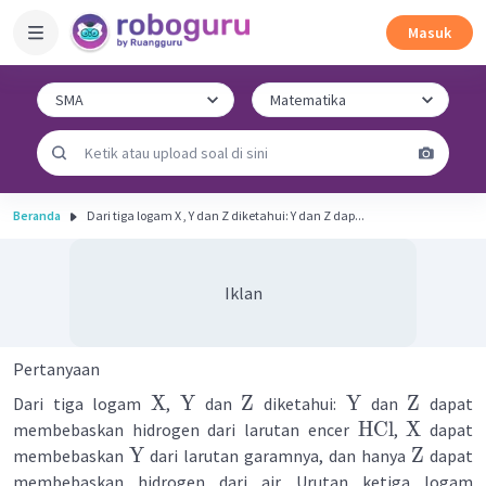
Masuk
Beranda
Dari tiga logam X , Y dan Z diketahui: Y dan Z dap...
Iklan
Pertanyaan
X
Y
Z
Y
Z
Dari tiga logam
,
dan
diketahui:
dan
dapat
HCl
X
membebaskan hidrogen dari larutan encer
,
dapat
Y
Z
membebaskan
dari larutan garamnya, dan hanya
dapat
membebaskan hidrogen dari air. Urutan ketiga logam