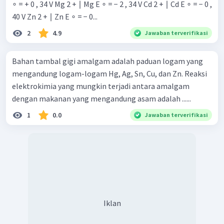
∘ = + 0 , 34 V Mg 2 + ∣ Mg E ∘ = − 2 , 34 V Cd 2 + ∣ Cd E ∘ = − 0 ,
40 V Zn 2 + ∣ Zn E ∘ = − 0...
2
4.9
Jawaban terverifikasi
Bahan tambal gigi amalgam adalah paduan logam yang
mengandung logam-logam Hg, Ag, Sn, Cu, dan Zn. Reaksi
elektrokimia yang mungkin terjadi antara amalgam
dengan makanan yang mengandung asam adalah ......
1
0.0
Jawaban terverifikasi
Iklan