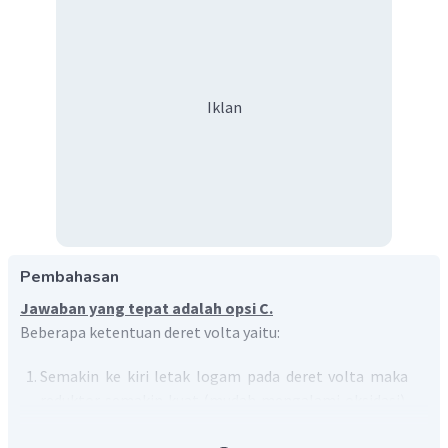
Iklan
Pembahasan
Jawaban yang tepat adalah opsi C.
Beberapa ketentuan deret volta yaitu:
Semakin ke kiri letak logam pada deret volta maka
reduktor semakin kuat (mudah mengalami oksidasi).
Begitu juga sebaliknya, semakin ke kanan maka
oksidator semakin kuat (mudah mengalami reduksi).