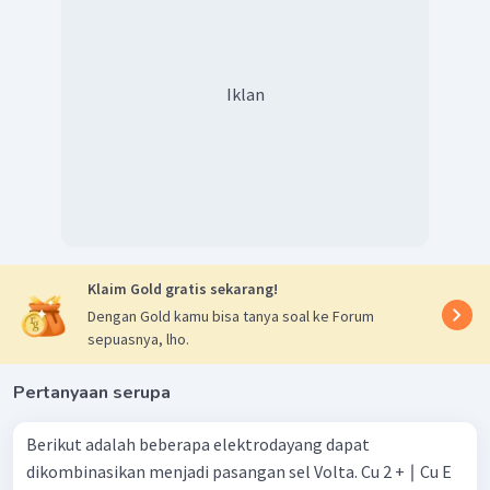
Oleh karena itu, urutannya pada deret volta adalah
Z
−
X
−
Y
.
Iklan
Klaim Gold gratis sekarang!
Dengan Gold kamu bisa tanya soal ke Forum
sepuasnya, lho.
Pertanyaan serupa
Berikut adalah beberapa elektrodayang dapat
dikombinasikan menjadi pasangan sel Volta. Cu 2 + ∣ Cu E