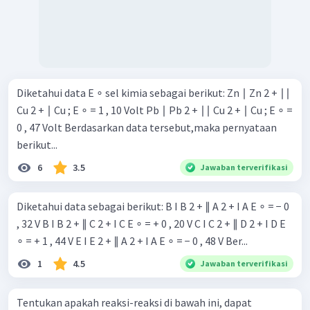
Diketahui data E ∘ sel kimia sebagai berikut: Zn ∣ Zn 2 + ∣∣
Cu 2 + ∣ Cu ; E ∘ = 1 , 10 Volt Pb ∣ Pb 2 + ∣∣ Cu 2 + ∣ Cu ; E ∘ =
0 , 47 Volt Berdasarkan data tersebut,maka pernyataan
berikut...
6
3.5
Jawaban terverifikasi
Diketahui data sebagai berikut: B I B 2 + ∥ A 2 + I A E ∘ = − 0
, 32 V B I B 2 + ∥ C 2 + I C E ∘ = + 0 , 20 V C I C 2 + ∥ D 2 + I D E
∘ = + 1 , 44 V E I E 2 + ∥ A 2 + I A E ∘ = − 0 , 48 V Ber...
1
4.5
Jawaban terverifikasi
Tentukan apakah reaksi-reaksi di bawah ini, dapat