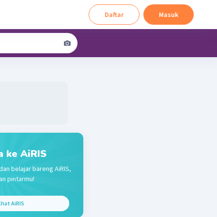
Daftar
Masuk
a ke AiRIS
dan belajar bareng AiRIS,
n pintarmu!
hat AiRIS