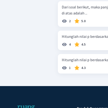
Dari soal berikut, maka panjang QR adalah 
di atas adalah ...
2
5.0
4
4.5
1
4.3