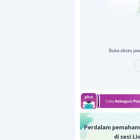
Buka akses jaw
Sehingga diperoleh segi
tersebut sebangun, ma
sisi-sisi yang bersesuaian
Perdalam pemaham
di sesi L
Sehingga panjang EF ada