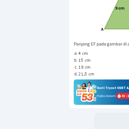
Panjang EF pada gambar di at
Ikuti Tryout SNBT 
Habis dalam
02
:
1