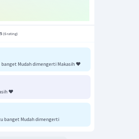
n yang benar adalah C.
.5
(
6 rating
)
banget Mudah dimengerti Makasih ❤️
asih ❤️
antu banget Mudah dimengerti