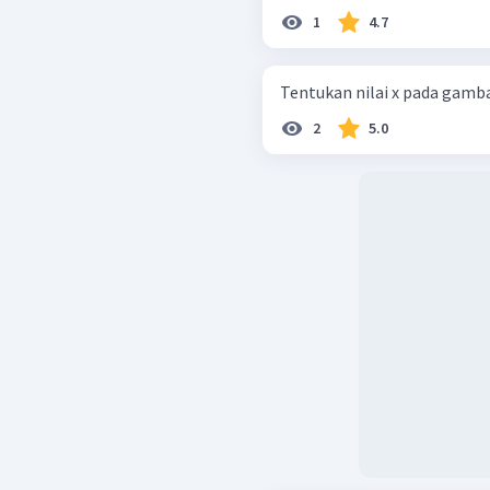
1
4.7
Tentukan nilai x pada gambar
2
5.0