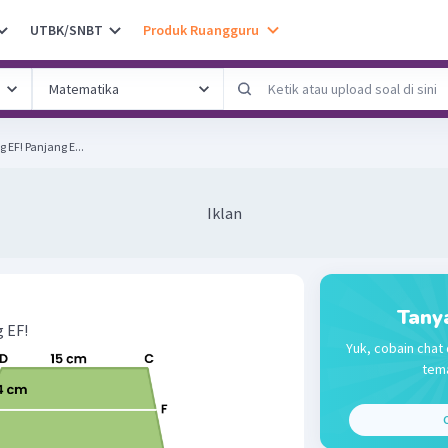
UTBK/SNBT
Produk Ruangguru
Dari soal berikut ini, panjang EF! Panjang E...
Iklan
Tany
g EF!
Yuk, cobain chat 
tema
C