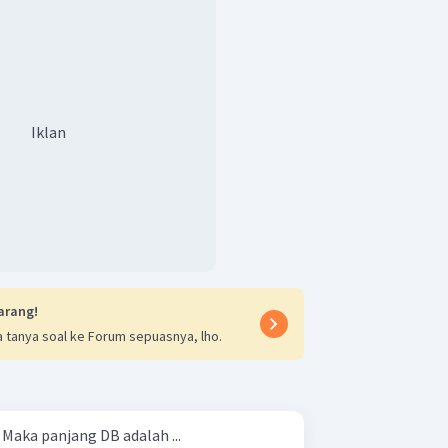
Iklan
arang!
 tanya soal ke Forum sepuasnya, lho.
Perhatikan gambar berikut! Maka panjang DB adalah ...