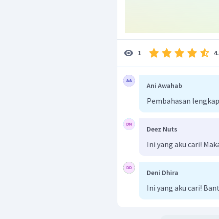
Oleh karena itu, jawaba
4
1
Ani Awahab
Pembahasan lengkap 
Deez Nuts
Ini yang aku cari! Mak
Deni Dhira
Ini yang aku cari! B