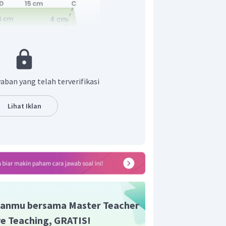
aban yang telah terverifikasi
Lihat Iklan
tiga BCH dan FCG. Jika kedua segitiga
ka dengan menggunakan perbandingan
 diperoleh panjang GF:
anmu bersama Master Teacher
ive Teaching, GRATIS!
lah