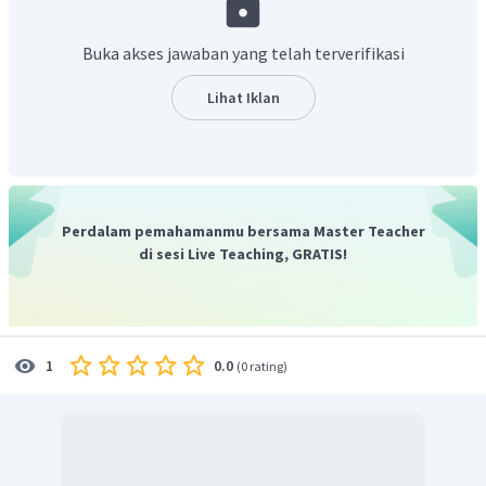
Buka akses jawaban yang telah terverifikasi
Reduktor =
Lihat Iklan
Oksidator =
Jadi, pada reaksi yang termasuk reduktor dan oksidator
dan
.
Perdalam pemahamanmu bersama Master Teacher
di sesi Live Teaching, GRATIS!
0.0
1
(
0 rating
)