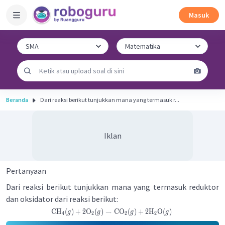
Masuk
Beranda
Dari reaksi berikut tunjukkan mana yang termasuk r...
Iklan
Pertanyaan
Dari reaksi berikut tunjukkan mana yang termasuk reduktor
dan oksidator dari reaksi berikut:
CH
(
)
+
2
O
(
)
→
CO
(
)
+
2
H
O
(
)
g
g
g
g
4
2
2
2