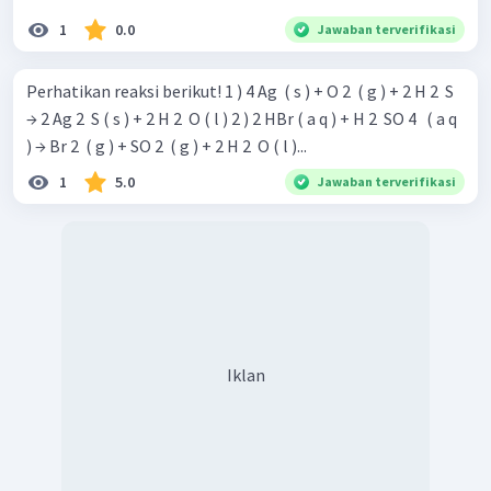
1
0.0
Jawaban terverifikasi
Perhatikan reaksi berikut! 1 ) 4 Ag ​ ( s ) + O 2 ​ ( g ) + 2 H 2 ​ S
→ 2 Ag 2 ​ S ( s ) + 2 H 2 ​ O ( l ) 2 ) 2 HBr ( a q ) + H 2 ​ SO 4 ​ ​ ( a q
) → Br 2 ​ ( g ) + SO 2 ​ ( g ) + 2 H 2 ​ O ( l )...
1
5.0
Jawaban terverifikasi
Iklan