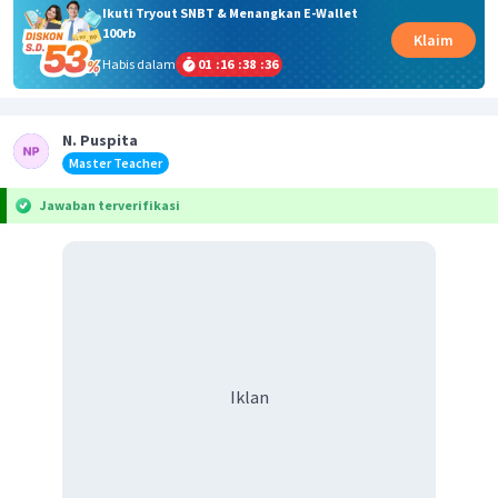
Ikuti Tryout SNBT & Menangkan E-Wallet
100rb
Klaim
Habis dalam
01
:
16
:
38
:
35
N. Puspita
Master Teacher
Jawaban terverifikasi
Iklan