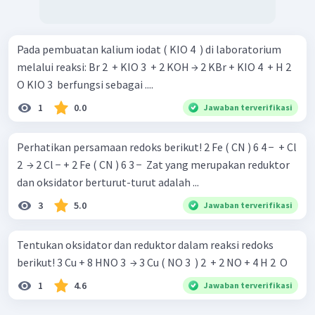
Pada pembuatan kalium iodat ( KIO 4 ​ ) di laboratorium
melalui reaksi: Br 2 ​ + KIO 3 ​ + 2 KOH → 2 KBr + KIO 4 ​ + H 2 ​
O KIO 3 ​ berfungsi sebagai ....
1
0.0
Jawaban terverifikasi
Perhatikan persamaan redoks berikut! 2 Fe ( CN ) 6 4 − ​ + Cl
2 ​ → 2 Cl − + 2 Fe ( CN ) 6 3 − ​ Zat yang merupakan reduktor
dan oksidator berturut-turut adalah ...
3
5.0
Jawaban terverifikasi
Tentukan oksidator dan reduktor dalam reaksi redoks
berikut! 3 Cu + 8 HNO 3 ​ → 3 Cu ( NO 3 ​ ) 2 ​ + 2 NO + 4 H 2 ​ O
1
4.6
Jawaban terverifikasi