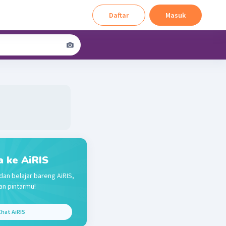
Daftar
Masuk
a ke AiRIS
dan belajar bareng AiRIS,
n pintarmu!
hat AiRIS