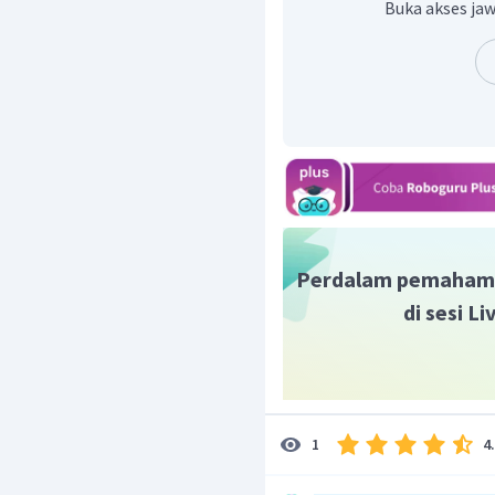
Buka akses jaw
Perdalam pemaham
di sesi L
4
1