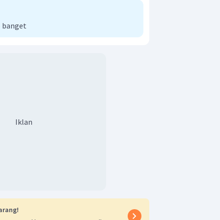
 banget
Iklan
arang!