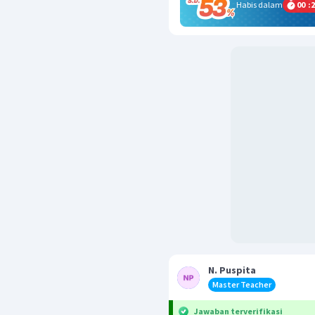
Habis dalam
00
:
2
N. Puspita
Master Teacher
Jawaban terverifikasi