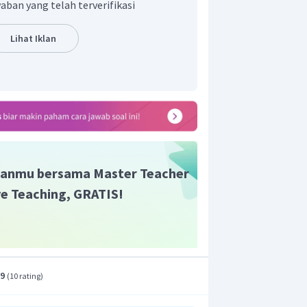
aban yang telah terverifikasi
Lihat Iklan
anmu bersama Master Teacher
ive Teaching, GRATIS!
.9
(
10 rating
)