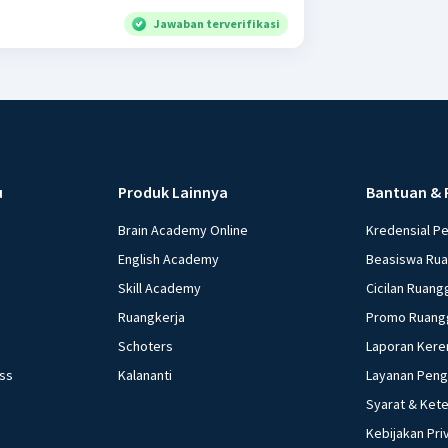
Jawaban terverifikasi
u
Produk Lainnya
Bantuan & 
Brain Academy Online
Kredensial P
English Academy
Beasiswa Ru
Skill Academy
Cicilan Ruang
Ruangkerja
Promo Ruang
Schoters
Laporan Kere
ess
Kalananti
Layanan Pen
Syarat & Ket
Kebijakan Pri