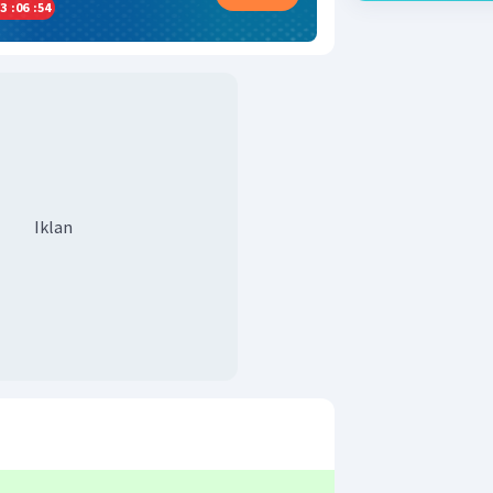
3
:
06
:
53
Iklan