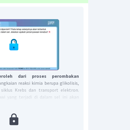
peroleh dari proses perombakan
ngkaian reaksi kimia berupa glikolisis,
, siklus Krebs dan transport elektron.
awi yang terjadi di dalam sel ini akan
at menjadi energi dalam
bentuk