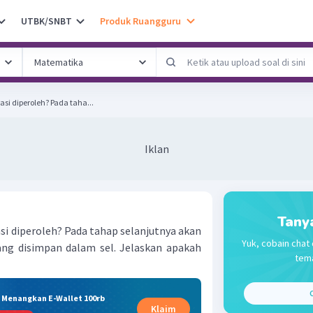
UTBK/SNBT
Produk Ruangguru
si diperoleh? Pada taha...
Iklan
Tany
si diperoleh? Pada tahap selanjutnya akan
Yuk, cobain chat 
ng disimpan dalam sel. Jelaskan apakah
tema
C
& Menangkan E-Wallet 100rb
Klaim