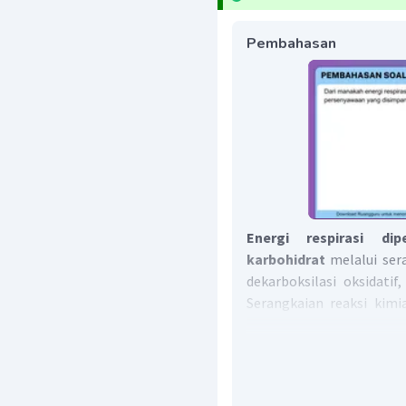
Pembahasan
Energi respirasi di
karbohidrat
melalui sera
dekarboksilasi oksidatif
Serangkaian reaksi kimi
mengubah karbohidr
senyawa ATP
.