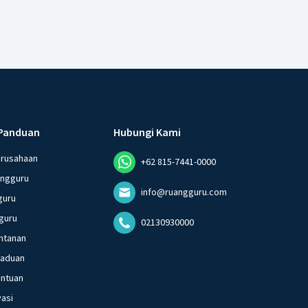
Panduan
Hubungi Kami
erusahaan
+62 815-7441-0000
angguru
info@ruangguru.com
guru
guru
02130930000
ntanan
gaduan
entuan
vasi