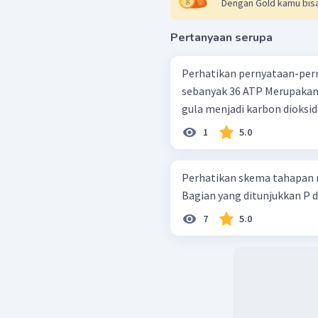
Dengan Gold kamu bisa
Pertanyaan serupa
Perhatikan pernyataan-pernyataan berik
sebanyak 36 ATP Merupakan proses memperoleh energi dari oksidasi
gula menjadi karbon dioksida
1
5.0
Perhatikan skema tahapan re
Bagian yang ditunjukkan P da
7
5.0