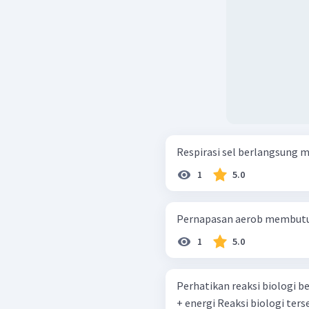
Respirasi sel berlangsung mel
1
5.0
Pernapasan aerob membutuhk
1
5.0
Perhatikan reaksi biologi berikut! C 6 H 12 O 6 + 6O 2 → 6
+ energi Reaksi biologi 