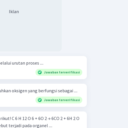
Iklan
alui urutan proses ....
Jawaban terverifikasi
an oksigen yang berfungsi sebagai ....
Jawaban terverifikasi
CO 2 + 6H 2 O
tersebut terjadi pada organel ....