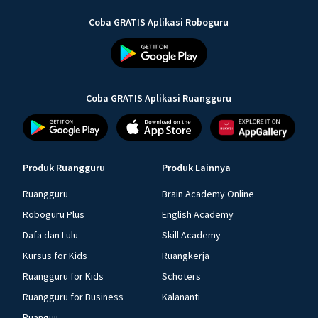
Coba GRATIS Aplikasi Roboguru
Coba GRATIS Aplikasi Ruangguru
Produk Ruangguru
Produk Lainnya
Ruangguru
Brain Academy Online
Roboguru Plus
English Academy
Dafa dan Lulu
Skill Academy
Kursus for Kids
Ruangkerja
Ruangguru for Kids
Schoters
Ruangguru for Business
Kalananti
Ruanguji