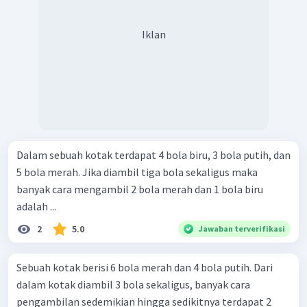
Iklan
Dalam sebuah kotak terdapat 4 bola biru, 3 bola putih, dan
5 bola merah. Jika diambil tiga bola sekaligus maka
banyak cara mengambil 2 bola merah dan 1 bola biru
adalah ...
2
5.0
Jawaban terverifikasi
Sebuah kotak berisi 6 bola merah dan 4 bola putih. Dari
dalam kotak diambil 3 bola sekaligus, banyak cara
pengambilan sedemikian hingga sedikitnya terdapat 2