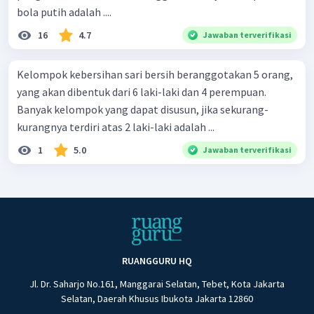
bola putih adalah ....
16
4.7
Jawaban terverifikasi
Kelompok kebersihan sari bersih beranggotakan 5 orang,
yang akan dibentuk dari 6 laki-laki dan 4 perempuan.
Banyak kelompok yang dapat disusun, jika sekurang-
kurangnya terdiri atas 2 laki-laki adalah ...
1
5.0
Jawaban terverifikasi
RUANGGURU HQ
Jl. Dr. Saharjo No.161, Manggarai Selatan, Tebet, Kota Jakarta
Selatan, Daerah Khusus Ibukota Jakarta 12860