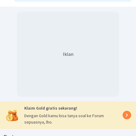
4. Banyak cara membentuk tim dari 5 wanita dan 0 pria
Iklan
Sehingga banyaknya tim yang dapat dibentuk
Klaim Gold gratis sekarang!
Dengan Gold kamu bisa tanya soal ke Forum
sepuasnya, lho.
banyaknya tim yang dapat dibentuk ada 252 cara
Jadi, jawaban yang tepat adalah D