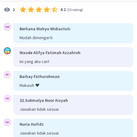
2. Banyak cara membentuk tim dari 3 wanita dan 2 pria
4.2
1
(
15 rating
)
Berliana Wahyu Widiastuti
Mudah dimengerti
Waode Alifya Fatimah Azzahroh
Ini yang aku cari!
3. Banyak cara membentuk tim dari 4 wanita dan 1 pria
Baihay Fathurohman
Makasih ❤️
32.Sukmalya Noor Aisyah
Jawaban tidak sesuai
Nuria Hafidz
Jawaban tidak sesuai