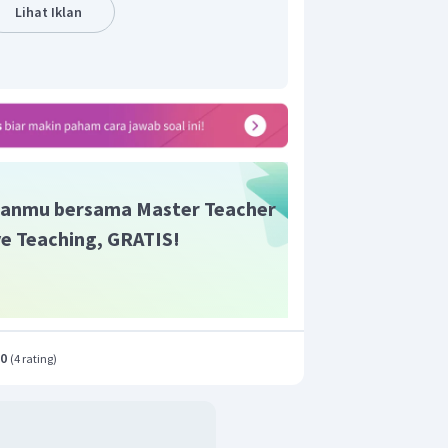
Lihat Iklan
la biru:
anmu bersama Master Teacher
ive Teaching, GRATIS!
la merah dan
bola biru:
rambil
bola merah dan
bola biru
.0
(
4 rating
)
t adalah C.