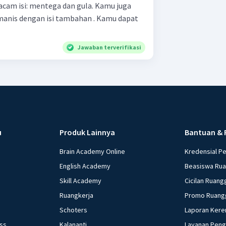
cam isi: mentega dan gula. Kamu juga
nis dengan isi tambahan . Kamu dapat
Jawaban terverifikasi
u
Produk Lainnya
Bantuan & 
Brain Academy Online
Kredensial P
English Academy
Beasiswa Ru
Skill Academy
Cicilan Ruang
Ruangkerja
Promo Ruang
Schoters
Laporan Kere
ess
Kalananti
Layanan Pen