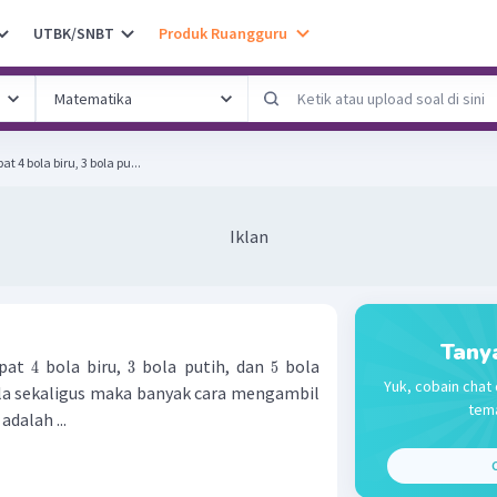
UTBK/SNBT
Produk Ruangguru
 4 bola biru, 3 bola pu...
Iklan
Tany
apat
bola biru,
bola putih, dan
bola
4
3
5
Yuk, cobain chat 
ola sekaligus maka banyak cara mengambil
tema
adalah ...
C