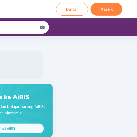
Daftar
Masuk
a ke AiRIS
dan belajar bareng AiRIS,
n pintarmu!
hat AiRIS