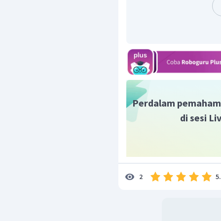
Banyak cara terambil
bo
Perdalam pemaham
di sesi L
Banyak cara terambil
bo
Sehingga, banyak cara te
5
2
adalah
cara.
Jadi, jawaban yang tepa