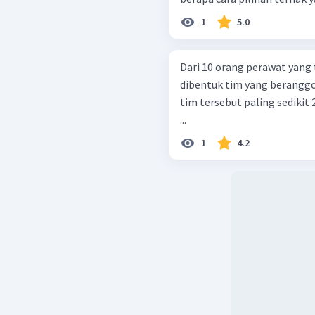
1
5.0
Dari 10 orang perawat yang t
dibentuk tim yang beranggo
tim tersebut paling sedikit
...
1
4.2