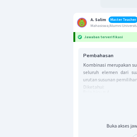
A. Salim
Master Teacher
Mahasiswa/Alumni Universita
Jawaban terverifikasi
Pembahasan
Kombinasi merupakan su
seluruh elemen dari s
urutan susunan pemilihan
Diketahui:
Banyak cara terambil
bo
Buka akses jaw