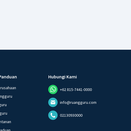
Panduan
Hubungi Kami
erusahaan
+62 815-7441-0000
angguru
info@ruangguru.com
guru
guru
02130930000
ntanan
gaduan