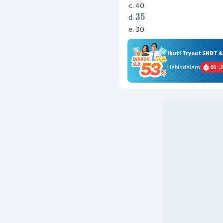
35
Ikuti Tryout SNBT 
Habis dalam
01
:
1