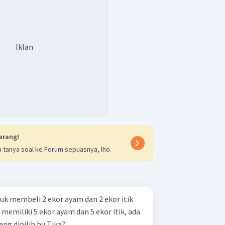
Iklan
arang!
 tanya soal ke Forum sepuasnya, lho.
tuk membeli 2 ekor ayam dan 2 ekor itik
memiliki 5 ekor ayam dan 5 ekor itik, ada
ang dipilih bu Tika?