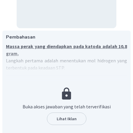
Pembahasan
Massa perak yang diendapkan pada katoda adalah 10,8
gram.
Langkah pertama adalah menentukan mol hidrogen yang
terbentuk pada keadaan STP.
mol
mol
H
=
2
22
,
4
1
,
12
=
=
0
,
05
mol
22
,
4
Massa
H
=
mol
×
Mr
2
=
0
,
05
×
2
=
0
,
1
gram
Buka akses jawaban yang telah terverifikasi
Jika muatan listrik yang digunakan sama maka dapat
Lihat Iklan
berlaku hukum faraday II.