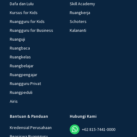
Dafa dan Lulu
Skill Academy
Kursus for Kids
Ruangkerja
Ruangguru for Kids
Schoters
Ruangguru for Business
Kalananti
Ruanguji
Ruangbaca
Ruangkelas
Ruangbelajar
Ruangpengajar
Ruangguru Privat
Ruangpeduli
Airis
Bantuan & Panduan
Hubungi Kami
Kredensial Perusahaan
+62 815-7441-0000
Beasiswa Ruangguru