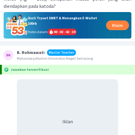
diendapkan pada katoda?
Ikuti Tryout SNBT & Menangkan E-Wallet
100rb
Klaim
Habis dalam
00
:
02
:
42
:
19
B. Rohmawati
Master Teacher
Mahasiswa/Alumni Universitas Negeri Semarang
Jawaban terverifikasi
Iklan