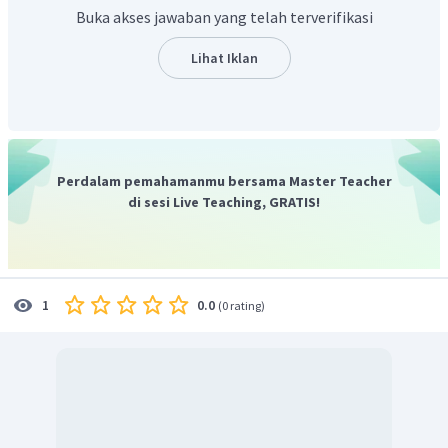
informasi, memilih mana informasi yang lebih akurat, dan
Buka akses jawaban yang telah terverifikasi
mudah mengerti untuk mencari informasi materi belajar.
Oleh karena itu, jawaban yang tepat adalah B.
Lihat Iklan
Perdalam pemahamanmu bersama Master Teacher
di sesi Live Teaching, GRATIS!
0.0
1
(
0 rating
)