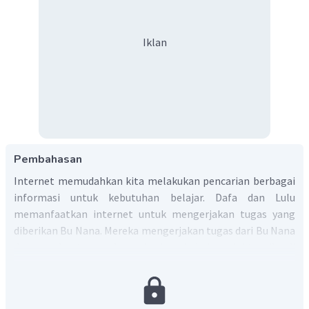
Iklan
Pembahasan
Internet memudahkan kita melakukan pencarian berbagai
informasi untuk kebutuhan belajar. Dafa dan Lulu
memanfaatkan internet untuk mengerjakan tugas yang
diberikan Bu Nana. Mereka mengerjakan tugas dari Bu Nana
dengan bantuan akses berbagai buku elektronik di
perpustakaan
online
. Hal ini menunjukan mereka tidak
hanya bergantung dari satu sumber buku saja. Dengan
begitu, membuat mereka membandingkan banyak