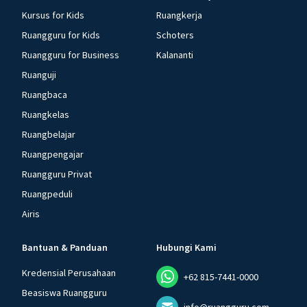
Kursus for Kids
Ruangkerja
Ruangguru for Kids
Schoters
Ruangguru for Business
Kalananti
Ruanguji
Ruangbaca
Ruangkelas
Ruangbelajar
Ruangpengajar
Ruangguru Privat
Ruangpeduli
Airis
Bantuan & Panduan
Hubungi Kami
Kredensial Perusahaan
+62 815-7441-0000
Beasiswa Ruangguru
info@ruangguru.com