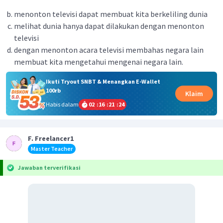
menonton televisi dapat membuat kita berkeliling dunia
melihat dunia hanya dapat dilakukan dengan menonton
televisi
dengan menonton acara televisi membahas negara lain
membuat kita mengetahui mengenai negara lain.
Ikuti Tryout SNBT & Menangkan E-Wallet
100rb
Klaim
Habis dalam
02
:
16
:
21
:
24
F. Freelancer1
Master Teacher
Jawaban terverifikasi