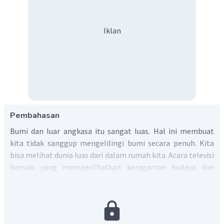
Iklan
Pembahasan
Bumi dan luar angkasa itu sangat luas. Hal ini membuat
kita tidak sanggup mengelilingi bumi secara penuh. Kita
bisa melihat dunia luas dari dalam rumah kita. Acara televisi
banyak yang memperlihatkan keragaman budaya dan
negara–negara yang ada di dunia yang mungkin belum
dikunjungi. Dengan disiarkan di televisi, kita menjadi lebih
mengerti dan tahu bagaimana keadaan dunia di luar sana
tanpa harus pergi ke lokasi tersebut.