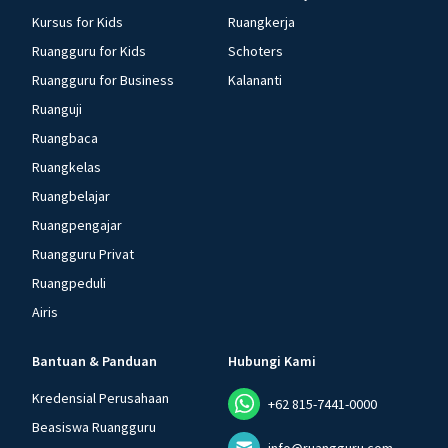
Kursus for Kids
Ruangkerja
Ruangguru for Kids
Schoters
Ruangguru for Business
Kalananti
Ruanguji
Ruangbaca
Ruangkelas
Ruangbelajar
Ruangpengajar
Ruangguru Privat
Ruangpeduli
Airis
Bantuan & Panduan
Hubungi Kami
Kredensial Perusahaan
+62 815-7441-0000
Beasiswa Ruangguru
info@ruangguru.com