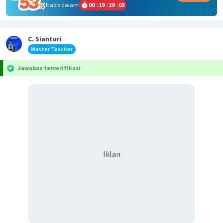
Habis dalam
00
:
19
:
29
:
03
C. Sianturi
Master Teacher
Jawaban terverifikasi
Iklan