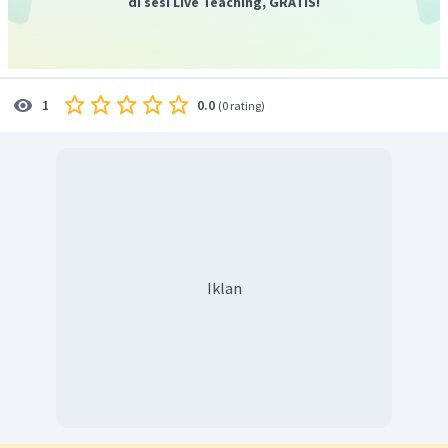
di sesi Live Teaching, GRATIS!
0.0
1
(
0 rating
)
Iklan