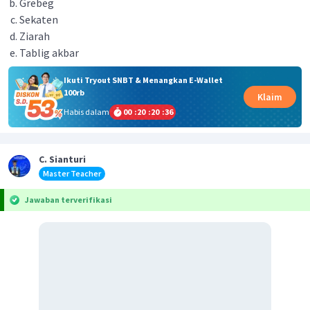
Grebeg
Sekaten
Ziarah
Tablig akbar
Ikuti Tryout SNBT & Menangkan E-Wallet
100rb
Klaim
Habis dalam
00
:
20
:
20
:
36
C. Sianturi
Master Teacher
Jawaban terverifikasi