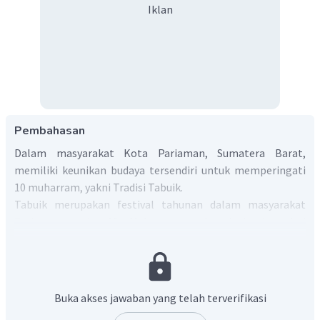
Iklan
Pembahasan
Dalam masyarakat Kota Pariaman, Sumatera Barat,
memiliki keunikan budaya tersendiri untuk memperingati
10 muharram, yakni Tradisi Tabuik.
Tabuik merupakan festival tahunan dalam masyarakat
Pariaman pada 10 Muharram, sebagai bagian dari
peringatan wafatnya cucu Nabi Muhammad, yaitu Hussein
bin Ali dalam Perang Karbala. Tabuik sendiri diambil dari
bahasa Arab
tabut
yang bermakna peti kayu. Dalam
ceritanya, setelah Hussein wafat, sisa potongan
Buka akses jawaban yang telah terverifikasi
jenazahnya tersimpan dalam peti kayu dan dibawa oleh