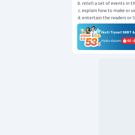
retell a set of events in t
explain how to make or 
entertain the readers or l
Ikuti Tryout SNBT 
Habis dalam
02
:
0