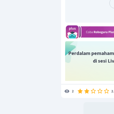
Perdalam pemaham
di sesi L
2
2