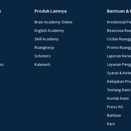
u
Produk Lainnya
Bantuan & 
Brain Academy Online
Kredensial P
English Academy
Beasiswa Ru
Skill Academy
Cicilan Ruang
Ruangkerja
Promo Ruang
Schoters
Laporan Kere
ess
Kalananti
Layanan Pen
Syarat & Ket
Kebijakan Pri
Tentang Kami
Kontak Kami
Press Kit
Bantuan
Karir