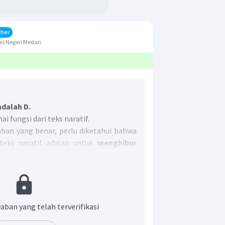
cher
as Negeri Medan
adalah D.
 fungsi dari teks naratif.
an yang benar, perlu diketahui bahwa
 teks naratif adalah untuk
menghibur
erita yang menarik. Jika diterjemahkan
 menghibur =
entertain/amuse.
t adalah D.
aban yang telah terverifikasi