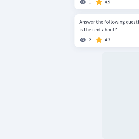
1
4.5
Answer the following questions
is the text about?
2
4.3