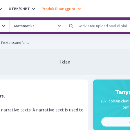
UTBK/SNBT
Produk Ruangguru
Choose the correct answers. Folktales and fair...
Iklan
Tany
rs.
Yuk, cobain chat 
tema
 narrative texts. A narrative text is used to
C