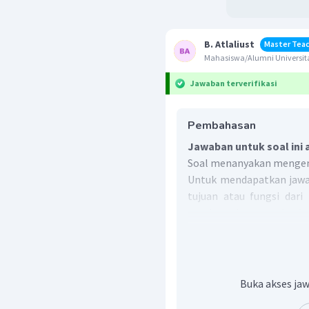
B. Atlaliust
Master Tea
Mahasiswa/Alumni Universit
Jawaban terverifikasi
Pembahasan
Jawaban untuk soal ini 
Soal menanyakan mengenai
Untuk mendapatkan jawab
tujuan atau fungsi dari
pembaca dengan sebuah c
ke dalam bahasa Inggris,
Jadi, jawaban yang tepa
Buka akses jaw