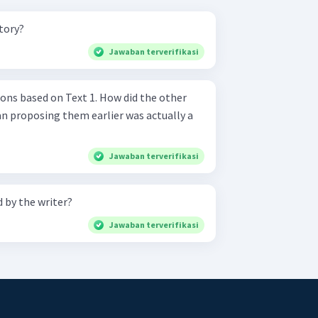
story?
Jawaban terverifikasi
on Text 1. How did the other
n proposing them earlier was actually a
Jawaban terverifikasi
d by the writer?
Jawaban terverifikasi