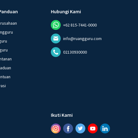
Panduan
Hubungi Kami
erusahaan
+62 815-7441-0000
angguru
info@ruangguru.com
guru
guru
02130930000
ntanan
gaduan
entuan
vasi
Ikuti Kami