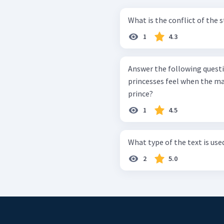
What is the conflict of the 
1
4.3
Answer the following questions based 
princesses feel when the ma
prince?
1
4.5
What type of the text is use
2
5.0