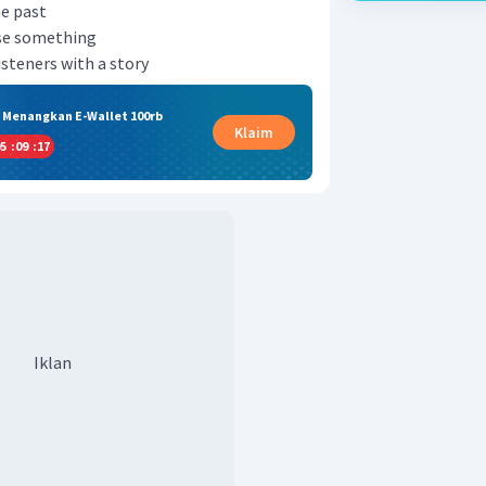
he past
use something
isteners with a story
& Menangkan E-Wallet 100rb
Klaim
5
:
09
:
16
Iklan