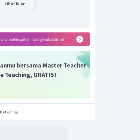
Lihat Iklan
anmu bersama Master Teacher
ive Teaching, GRATIS!
.0
(
1 rating
)