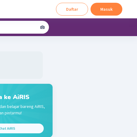
Daftar
Masuk
a ke AiRIS
dan belajar bareng AiRIS,
n pintarmu!
hat AiRIS