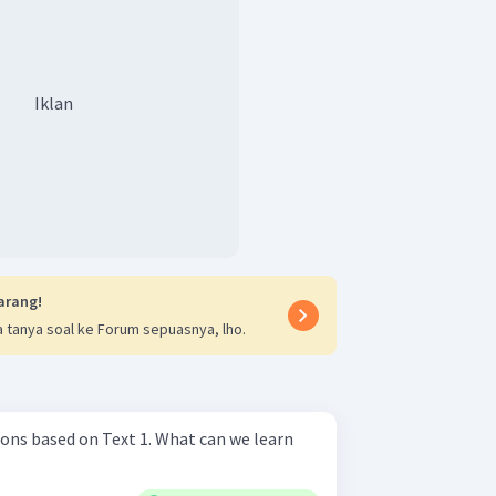
Iklan
arang!
 tanya soal ke Forum sepuasnya, lho.
on Text 1. What can we learn