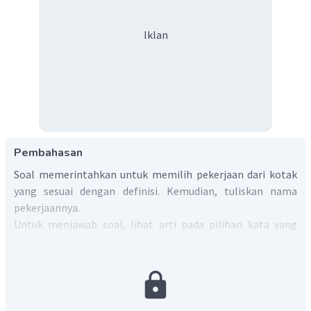
Iklan
Pembahasan
Soal memerintahkan untuk memilih pekerjaan dari kotak
yang sesuai dengan definisi. Kemudian, tuliskan nama
pekerjaannya.
Untuk menjawab soal, lihat arti pada pilihan kata yang
berada di dalam kotak.
baker
=> tukang roti.
farmer
=> petani; peternak.
artist
=> seniman.