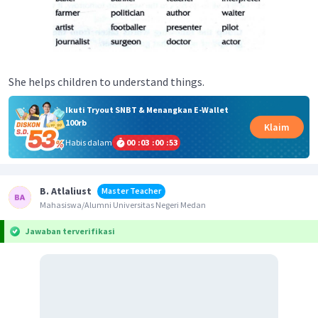
She helps children to understand things.
Ikuti Tryout SNBT & Menangkan E-Wallet
100rb
Klaim
Habis dalam
00
:
03
:
00
:
53
B. Atlaliust
Master Teacher
Mahasiswa/Alumni Universitas Negeri Medan
Jawaban terverifikasi