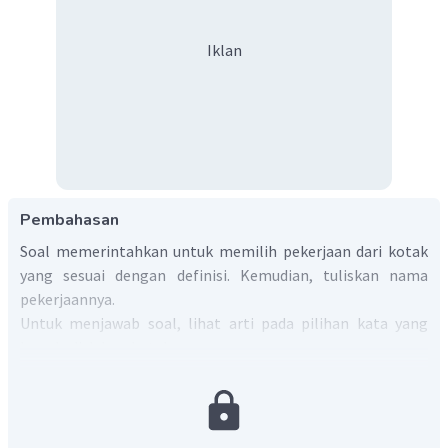
Iklan
Pembahasan
Soal memerintahkan untuk memilih pekerjaan dari kotak
yang sesuai dengan definisi. Kemudian, tuliskan nama
pekerjaannya.
Untuk menjawab soal, lihat arti pada pilihan kata yang
berada di dalam kotak.
baker
=> tukang roti.
farmer
=> petani; peternak.
artist
=> seniman.