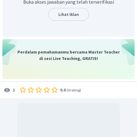
Buka akses jawaban yang telah terverifikasi
journalist
=> wartawan.
banker
=> seseorang yang bekerja di bank.
Lihat Iklan
politician
=> politisi.
footballer
=> pemain bola kaki.
surgeon
=> ahli bedah.
teacher
=> guru.
author
=> pengarang.
Perdalam pemahamanmu bersama Master Teacher
presenter
=> pembawa acara.
di sesi Live Teaching, GRATIS!
doctor
=> dokter.
interpreter
=> penerjemah.
waiter
=> pelayan.
pilot
=> pilot.
0.0
1
(
0 rating
)
actor
=> aktor.
Terjemahan kalimat soal adalah "Dia memberi orang obat
jika mereka merasa sakit." Pekerjaan yang sesuai untuk
deskripsi pada soal adalah dokter
(doctor).
Jadi, jawaban yang benar adalah
doctor.