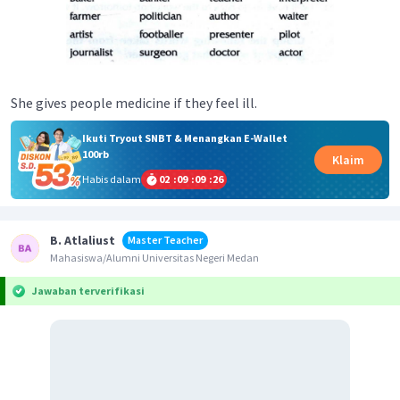
She gives people medicine if they feel ill.
Ikuti Tryout SNBT & Menangkan E-Wallet
100rb
Klaim
Habis dalam
02
:
09
:
09
:
26
B. Atlaliust
Master Teacher
Mahasiswa/Alumni Universitas Negeri Medan
Jawaban terverifikasi