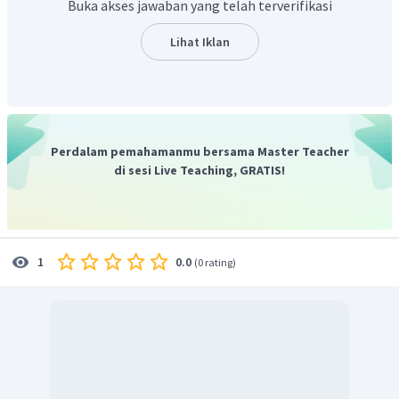
Buka akses jawaban yang telah terverifikasi
journalist
=> wartawan.
banker
=> seseorang yang bekerja di bank.
Lihat Iklan
politician
=> politisi.
footballer
=> pemain bola kaki.
surgeon
=> ahli bedah.
teacher
=> guru.
author
=> pengarang.
Perdalam pemahamanmu bersama Master Teacher
presenter
=> pembawa acara.
di sesi Live Teaching, GRATIS!
doctor
=> dokter.
interpreter
=> penerjemah.
waiter
=> pelayan.
pilot
=> pilot.
0.0
1
(
0 rating
)
actor
=> aktor.
Terjemahan kalimat soal adalah "Orang ini berbicara
banyak bahasa." Pekerjaan yang sesuai untuk deskripsi pada
soal adalah penerjemah
(interpreter).
Jadi, jawaban yang benar adalah
interpreter.