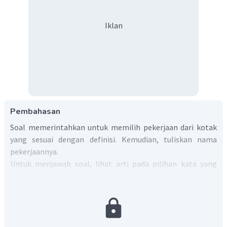
Iklan
Pembahasan
Soal memerintahkan untuk memilih pekerjaan dari kotak
yang sesuai dengan definisi. Kemudian, tuliskan nama
pekerjaannya.
Untuk menjawab soal, lihat arti pada pilihan kata yang
berada di dalam kotak.
baker
=> tukang roti.
farmer
=> petani; peternak.
artist
=> seniman.