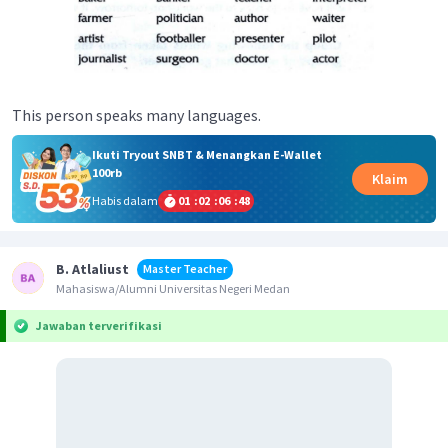
This person speaks many languages.
Ikuti Tryout SNBT & Menangkan E-Wallet
100rb
Klaim
Habis dalam
01
:
02
:
06
:
47
B. Atlaliust
Master Teacher
Mahasiswa/Alumni Universitas Negeri Medan
Jawaban terverifikasi