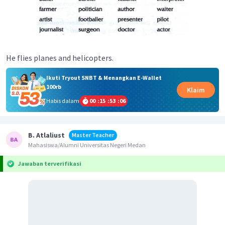
He flies planes and helicopters.
Ikuti Tryout SNBT & Menangkan E-Wallet
100rb
Klaim
Habis dalam
00
:
15
:
53
:
06
B. Atlaliust
Master Teacher
Mahasiswa/Alumni Universitas Negeri Medan
Jawaban terverifikasi