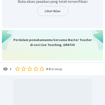
Buka akses jawaban yang telah terverifikasi
journalist
=> wartawan.
banker
=> seseorang yang bekerja di bank.
Lihat Iklan
politician
=> politisi.
footballer
=> pemain bola kaki.
surgeon
=> ahli bedah.
teacher
=> guru.
author
=> pengarang.
Perdalam pemahamanmu bersama Master Teacher
presenter
=> pembawa acara.
di sesi Live Teaching, GRATIS!
doctor
=> dokter.
interpreter
=> penerjemah.
waiter
=> pelayan.
pilot
=> pilot.
0.0
1
(
0 rating
)
actor
=> aktor.
Terjemahan kalimat soal adalah "Dia menerbangkan
pesawat dan helikopter." Pekerjaan yang sesuai untuk
deskripsi pada soal adalah pilot
(pilot).
Jadi, jawaban yang benar adalah
pilot.