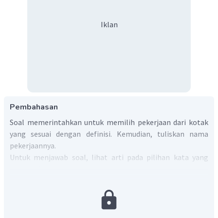
Iklan
Pembahasan
Soal memerintahkan untuk memilih pekerjaan dari kotak
yang sesuai dengan definisi. Kemudian, tuliskan nama
pekerjaannya.
Untuk menjawab soal, lihat arti pada pilihan kata yang
berada di dalam kotak.
baker
=> tukang roti.
farmer
=> petani; peternak.
artist
=> seniman.