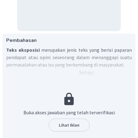
Pembahasan
Teks eksposisi
merupakan jenis teks yang berisi paparan
pendapat atau opini seseorang dalam menanggapi suatu
permasalahan atau isu yang berkembang di masyarakat.
Setuju/
Pernyataan
Tidak
Alasan
Setuju
Teks tersebut sedikit kurang baik
Tidak terdapat
Tidak
karena menggunakan beberapa
kata serapan
setuju
istilah serapan.
pada teks di atas.
Buka akses jawaban yang telah terverifikasi
Lihat Iklan