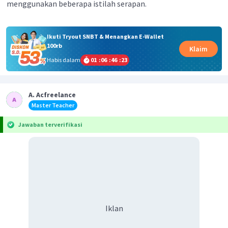
menggunakan beberapa istilah serapan.
Ikuti Tryout SNBT & Menangkan E-Wallet
100rb
Klaim
Habis dalam
01
:
06
:
46
:
22
A. Acfreelance
Master Teacher
Jawaban terverifikasi
Iklan