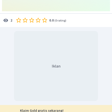
kepada kata lain, seperti verba (kata kerja) dan adjektiva
(kata sifat), yang bukan nomina (kata benda).
Contoh
adverbia : sangat, amat, tidak.
0.0
2
(
0 rating
)
Dengan demikian, jawaban yang tepat adalah A.
Iklan
Klaim Gold gratis sekarang!