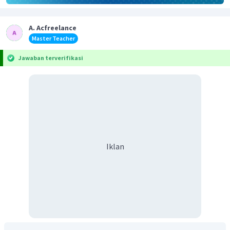
A. Acfreelance
Master Teacher
Jawaban terverifikasi
Iklan