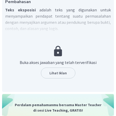
Pembahasan
Teks eksposisi
adalah teks yang digunakan untuk
menyampaikan pendapat tentang suatu permasalahan
dengan menyajikan argumen atau pendukung berupa bukti,
contoh, dan alasan yang logis.
Teks eksposisi memiliki kaidah kebahasaan sebagai berikut:
Menggunakan nomina.
Menggunakan pronomina.
Buka akses jawaban yang telah terverifikasi
Menggunakan konjungsi atau kata hubung.
Menggunakan verba atau kata kerja.
Lihat Iklan
Menggunakan adjektiva atau kata sifat.
Menggunakan menggunakan adverbia atau kata
keterangan.
Perdalam pemahamanmu bersama Master Teacher
Salah satu ciri kaidah kebahasaan teks eksposisi adalah
di sesi Live Teaching, GRATIS!
adverbia, artinya kata yang memberikan keterangan