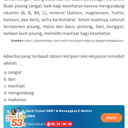
Buah pisang sangat baik bagi kesehatan karena mengandung
vitamin (A, B, B6, C), mineral (kalium, magnesium, fosfor,
kalsium, dan besi), serta karbohidrat. Selain buahnya, seluruh
komponen pisang, mulai dari daun, jantung, hati, bonggol,
bahkan kulit pisang, memiliki manfaat bagi kesehatan.
Sumber:
https://dosenbahasa.com/contoh-karangan-eksposisi,
dengan penyesuaian
Adverbia yang terdapat dalam kutipan teks eksposisi tersebut
adalah…
sangat
dari
manfaat
mengandung
makanan
Ikuti Tryout SNBT & Menangkan E-Wallet
100rb
Klaim
Habis dalam
00
:
18
:
36
:
37