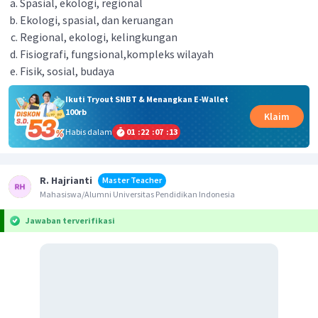
Spasial, ekologi, regional
Ekologi, spasial, dan keruangan
Regional, ekologi, kelingkungan
Fisiografi, fungsional,kompleks wilayah
Fisik, sosial, budaya
Ikuti Tryout SNBT & Menangkan E-Wallet
100rb
Klaim
Habis dalam
01
:
22
:
07
:
13
R. Hajrianti
Master Teacher
Mahasiswa/Alumni Universitas Pendidikan Indonesia
Jawaban terverifikasi