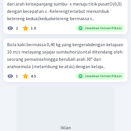
dari arah kirisepanjang sumbu- x menuju titik pusatO(0,0)
dengan kecepatan v . Kelerengtersebut menumbuk
kelereng kedua(keduakelereng bermassa s...
2
1.0
Jawaban terverifikasi
Bola kaki bermassa 0,40 kg yang bergerakdengan kelajuan
10 m/s melayang sejajar sumbuhorizontal ditendang oleh
seorang pemainsehingga berubah arah 30° dari
arahsemula (melambung ke atas) dengan kelaju...
1
4.5
Jawaban terverifikasi
Momentum benda sebelum tumbukan:
∘
=
−
cos
3
0
p
m
v
x
1
=
−
0
,
16
⋅
5
⋅
3
2
=
−
0
,
4
3
kgm
/
s
∘
=
−
sin
3
0
p
m
v
y
1
=
−
0
,
16
⋅
5
⋅
Iklan
2