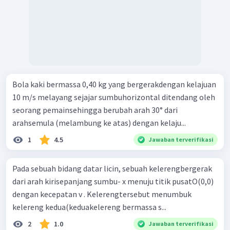
=
−
0
,
4
kgm
/
s
Momentum benda setelah tumbukan:
′
∘
=
cos
3
0
p
m
v
x
1
=
0
,
16
⋅
5
⋅
3
2
=
0
,
4
3
kgm
/
s
∘
=
−
sin
3
0
p
m
v
y
1
=
−
0
,
16
⋅
5
⋅
2
Bola kaki bermassa 0,40 kg yang bergerakdengan kelajuan
=
−
0
,
4
kgm
/
s
10 m/s melayang sejajar sumbuhorizontal ditendang oleh
Dari persamaan tersebut terlihat bahwa momentum di
seorang pemainsehingga berubah arah 30° dari
sumbu y tidak mengalami perubahan, sedangkan di sumbu x
arahsemula (melambung ke atas) dengan kelaju...
mengalami perubahan arah momentum, sehingga
persamaan impuls yang terjadi adalah:
1
4.5
Jawaban terverifikasi
=
Δ
I
p
x
′
⋅
Δ
=
−
F
t
p
p
x
x
Pada sebuah bidang datar licin, sebuah kelerengbergerak
⋅
0
,
01
=
0
,
4
3
−
−
0
,
4
3
(
)
F
dari arah kirisepanjang sumbu- x menuju titik pusatO(0,0)
=
80
3
N
F
dengan kecepatan v . Kelerengtersebut menumbuk
Jadi, resultan gaya oleh dinding terhadap bola adalah
kelereng kedua(keduakelereng bermassa s...
80
3
searah normal dinding (nilai
F
positif).
Dengan demikian, jawaban yang tepat adalah A.
2
1.0
Jawaban terverifikasi