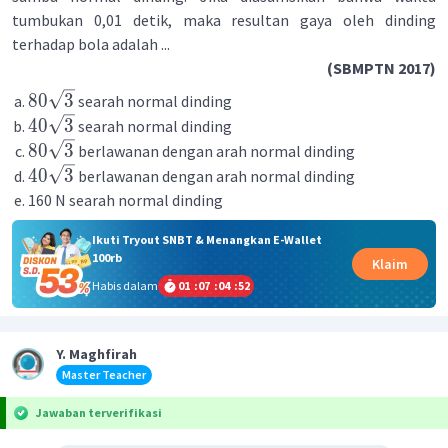
tumbukan 0,01 detik, maka resultan gaya oleh dinding
terhadap bola adalah ...
(SBMPTN 2017)
80
3
searah normal dinding
40
3
searah normal dinding
80
3
berlawanan dengan arah normal dinding
40
3
berlawanan dengan arah normal dinding
160 N searah normal dinding
Ikuti Tryout SNBT & Menangkan E-Wallet
100rb
Klaim
Habis dalam
01
:
07
:
04
:
52
Y. Maghfirah
Master Teacher
Jawaban terverifikasi