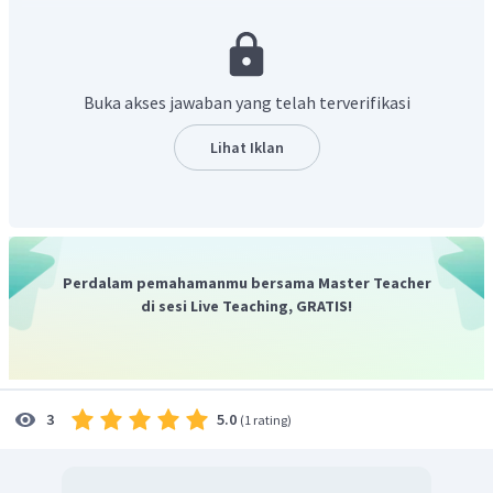
Lenting
sempurna
Ditanya:
F
Jawab:
Sebelum menabrak dinding benda memiliki kecepatan
v
,
Buka akses jawaban yang telah terverifikasi
setelah menabrak dinding kecepatan benda tidak berubah
karena tumbukan yang terjadi adalah lenting sempurna.
Lihat Iklan
Karena kecepatan benda tidak berubah, maka sudut yang
dibentuk terhadap normal adalah 30° agar memenuhi
hukum kekekalan momentum.
Gerak benda dapat digambarkan sebagai berikut:
Perdalam pemahamanmu bersama Master Teacher
di sesi Live Teaching, GRATIS!
5.0
3
(
1 rating
)