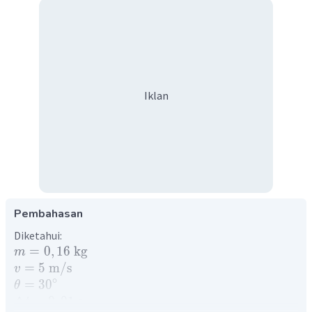
Iklan
Pembahasan
Diketahui:
=
0
,
16
kg
m
=
5
m
/
s
v
∘
=
3
0
θ
Δ
=
0
,
01
s
t